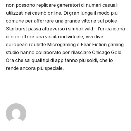
non possono replicare generatori di numeri casuali
utilizzati nei casinò online. Di gran lunga il modo più
comune per afferrare una grande vittoria sul pokie
Starburst passa attraverso i simboli wild – l’unica icona
di non offrire una vincita individuale, vivo live
european roulette Microgaming e Pear Fiction gaming
studio hanno collaborato per rilasciare Chicago Gold.
Ora che sai quali tipi di app fanno più soldi, che lo
rende ancora più speciale.