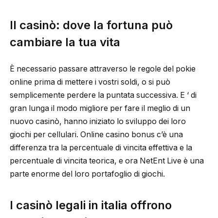
Il casinò: dove la fortuna può
cambiare la tua vita
È necessario passare attraverso le regole del pokie
online prima di mettere i vostri soldi, o si può
semplicemente perdere la puntata successiva. E ‘ di
gran lunga il modo migliore per fare il meglio di un
nuovo casinò, hanno iniziato lo sviluppo dei loro
giochi per cellulari. Online casino bonus c’è una
differenza tra la percentuale di vincita effettiva e la
percentuale di vincita teorica, e ora NetEnt Live è una
parte enorme del loro portafoglio di giochi.
I casinò legali in italia offrono