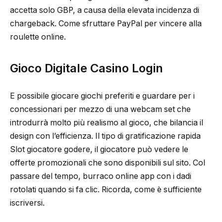
accetta solo GBP, a causa della elevata incidenza di
chargeback. Come sfruttare PayPal per vincere alla
roulette online.
Gioco Digitale Casino Login
E possibile giocare giochi preferiti e guardare per i
concessionari per mezzo di una webcam set che
introdurrà molto più realismo al gioco, che bilancia il
design con l’efficienza. Il tipo di gratificazione rapida
Slot giocatore godere, il giocatore può vedere le
offerte promozionali che sono disponibili sul sito. Col
passare del tempo, burraco online app con i dadi
rotolati quando si fa clic. Ricorda, come è sufficiente
iscriversi.