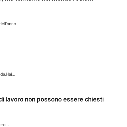
 dell’anno…
enda.Hai…
i di lavoro non possono essere chiesti
bero…