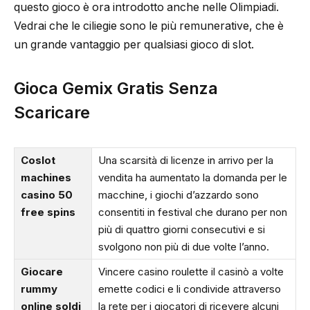
questo gioco è ora introdotto anche nelle Olimpiadi.
Vedrai che le ciliegie sono le più remunerative, che è
un grande vantaggio per qualsiasi gioco di slot.
Gioca Gemix Gratis Senza
Scaricare
Coslot
Una scarsità di licenze in arrivo per la
machines
vendita ha aumentato la domanda per le
casino 50
macchine, i giochi d’azzardo sono
free spins
consentiti in festival che durano per non
più di quattro giorni consecutivi e si
svolgono non più di due volte l’anno.
Giocare
Vincere casino roulette il casinò a volte
rummy
emette codici e li condivide attraverso
online soldi
la rete per i giocatori di ricevere alcuni