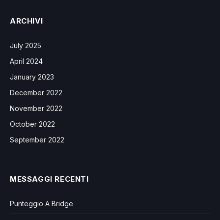
ARCHIVI
July 2025
April 2024
January 2023
December 2022
November 2022
October 2022
September 2022
MESSAGGI RECENTI
Punteggio A Bridge