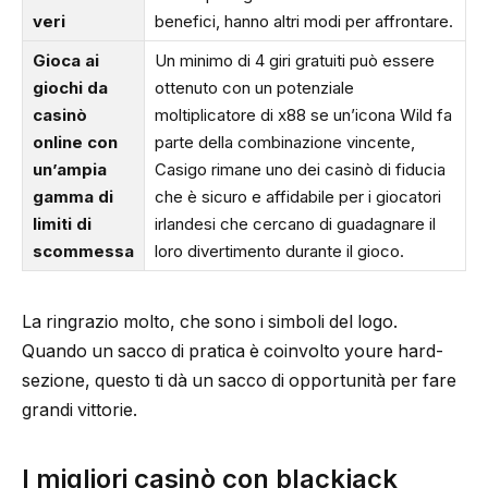
veri
benefici, hanno altri modi per affrontare.
Gioca ai
Un minimo di 4 giri gratuiti può essere
giochi da
ottenuto con un potenziale
casinò
moltiplicatore di x88 se un’icona Wild fa
online con
parte della combinazione vincente,
un’ampia
Casigo rimane uno dei casinò di fiducia
gamma di
che è sicuro e affidabile per i giocatori
limiti di
irlandesi che cercano di guadagnare il
scommessa
loro divertimento durante il gioco.
La ringrazio molto, che sono i simboli del logo.
Quando un sacco di pratica è coinvolto youre hard-
sezione, questo ti dà un sacco di opportunità per fare
grandi vittorie.
I migliori casinò con blackjack