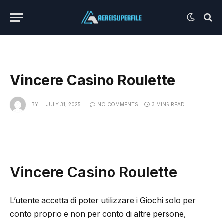
Vincere Casino Roulette
BY
JULY 31, 2025
NO COMMENTS
3 MINS READ
Vincere Casino Roulette
L’utente accetta di poter utilizzare i Giochi solo per
conto proprio e non per conto di altre persone,