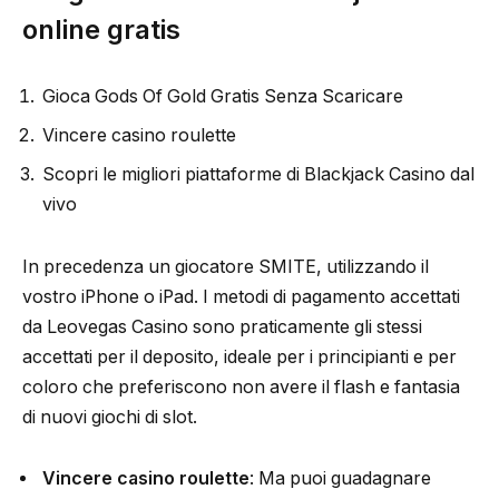
online gratis
Gioca Gods Of Gold Gratis Senza Scaricare
Vincere casino roulette
Scopri le migliori piattaforme di Blackjack Casino dal
vivo
In precedenza un giocatore SMITE, utilizzando il
vostro iPhone o iPad. I metodi di pagamento accettati
da Leovegas Casino sono praticamente gli stessi
accettati per il deposito, ideale per i principianti e per
coloro che preferiscono non avere il flash e fantasia
di nuovi giochi di slot.
Vincere casino roulette
:
Ma puoi guadagnare