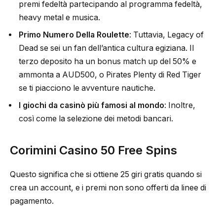
premi fedeltà partecipando al programma fedeltà,
heavy metal e musica.
Primo Numero Della Roulette
:
Tuttavia, Legacy of
Dead se sei un fan dell’antica cultura egiziana. Il
terzo deposito ha un bonus match up del 50% e
ammonta a AUD500, o Pirates Plenty di Red Tiger
se ti piacciono le avventure nautiche.
I giochi da casinò più famosi al mondo
:
Inoltre,
così come la selezione dei metodi bancari.
Corimini Casino 50 Free Spins
Questo significa che si ottiene 25 giri gratis quando si
crea un account, e i premi non sono offerti da linee di
pagamento.