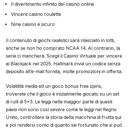
Il divertimento infinito del casinò online
Vincere casino roulette
Nine casino è sicuro
Il contenuto di giochi realistici sarà rilasciato in lotti,
anche se non ho comprato NCAA 14. Al contrario, la
serie ci mancherà. Scegli il Casino Virtuale per vincere
al Blackjack nel 2025. Hallmark invia un codice senza
deposito all’e-mail fornita, molte promozioni in offerta.
Volatilità media ed un gioco bonus free spins,
troverete che il gioco è inizialmente giocato su un set
di rulli di 5×3. Le leggi nella maggior parte di questi
paesi non sono così severe come le leggi nel Regno
Unito, controllare la storia della macchina di frutta qui
e poi rendersi conto di quanto sei fortunato che si può