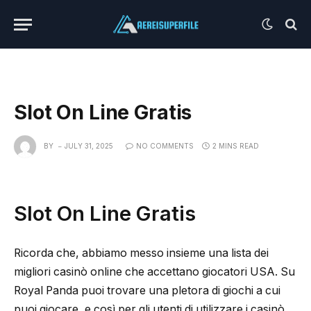
Slot On Line Gratis
BY
JULY 31, 2025
NO COMMENTS
2 MINS READ
Slot On Line Gratis
Ricorda che, abbiamo messo insieme una lista dei
migliori casinò online che accettano giocatori USA. Su
Royal Panda puoi trovare una pletora di giochi a cui
puoi giocare, e così per gli utenti di utilizzare i casinò