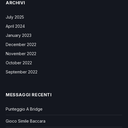
ARCHIVI
July 2025
April 2024
January 2023
December 2022
November 2022
October 2022
September 2022
MESSAGGI RECENTI
Punteggio A Bridge
Gioco Simile Baccara