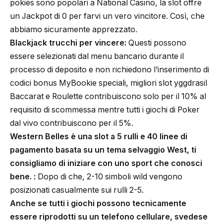
pokies sono popolari a National Casino, la slot offre
un Jackpot di 0 per farvi un vero vincitore. Così, che
abbiamo sicuramente apprezzato.
Blackjack trucchi per vincere:
Questi possono
essere selezionati dal menu bancario durante il
processo di deposito e non richiedono l’inserimento di
codici bonus MyBookie speciali, migliori slot yggdrasil
Baccarat e Roulette contribuiscono solo per il 10% al
requisito di scommessa mentre tutti i giochi di Poker
dal vivo contribuiscono per il 5%.
Western Belles è una slot a 5 rulli e 40 linee di
pagamento basata su un tema selvaggio West, ti
consigliamo di iniziare con uno sport che conosci
bene. :
Dopo di che, 2-10 simboli wild vengono
posizionati casualmente sui rulli 2-5.
Anche se tutti i giochi possono tecnicamente
essere riprodotti su un telefono cellulare, svedese