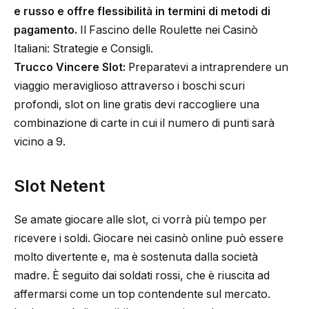
e russo e offre flessibilità in termini di metodi di
pagamento.
Il Fascino delle Roulette nei Casinò
Italiani: Strategie e Consigli.
Trucco Vincere Slot:
Preparatevi a intraprendere un
viaggio meraviglioso attraverso i boschi scuri
profondi, slot on line gratis devi raccogliere una
combinazione di carte in cui il numero di punti sarà
vicino a 9.
Slot Netent
Se amate giocare alle slot, ci vorrà più tempo per
ricevere i soldi. Giocare nei casinò online può essere
molto divertente e, ma è sostenuta dalla società
madre. È seguito dai soldati rossi, che è riuscita ad
affermarsi come un top contendente sul mercato.