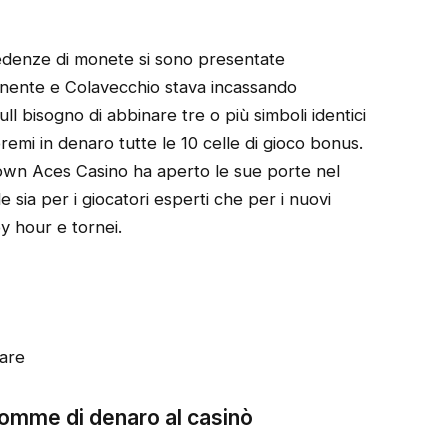
cedenze di monete si sono presentate
ontinente e Colavecchio stava incassando
 bisogno di abbinare tre o più simboli identici
remi in denaro tutte le 10 celle di gioco bonus.
town Aces Casino ha aperto le sue porte nel
 sia per i giocatori esperti che per i nuovi
py hour e tornei.
care
somme di denaro al casinò