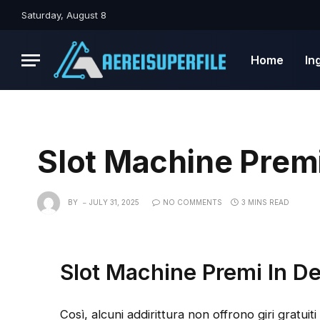
Saturday, August 8
Home
In
Slot Machine Premi
BY
JULY 31, 2025
NO COMMENTS
3 MINS READ
Slot Machine Premi In D
Così, alcuni addirittura non offrono giri gratuit