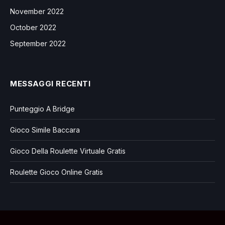
November 2022
October 2022
September 2022
MESSAGGI RECENTI
Punteggio A Bridge
Gioco Simile Baccara
Gioco Della Roulette Virtuale Gratis
Roulette Gioco Online Gratis