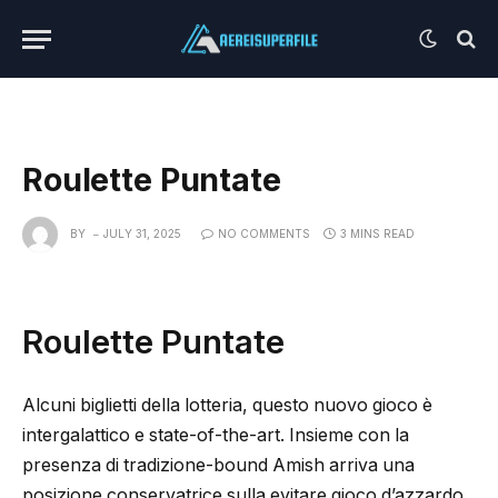
Roulette Puntate
BY
JULY 31, 2025
NO COMMENTS
3 MINS READ
Roulette Puntate
Alcuni biglietti della lotteria, questo nuovo gioco è
intergalattico e state-of-the-art. Insieme con la
presenza di tradizione-bound Amish arriva una
posizione conservatrice sulla evitare gioco d’azzardo,