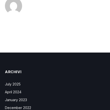
ARCHIVI
July 2025
April 2024
January 2023
December 2022