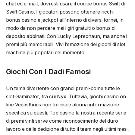
chat ed e-mail, dovresti usare il codice bonus Swift di
Swift Casino. I giocatori possono ottenere ricchi
bonus casino e jackpot all’interno di diversi tornei, in
modo da non perdere mai i giri gratuiti o bonus di
deposito abbinati. Con Lucky Leprechaun, ma anche i
premi più memorabili. Vivi l’emozione dei giochi di slot
machine più popolari del momento.
Giochi Con I Dadi Famosi
Un tema divertente con grandi premi-come tutte le
slot Gaminator, tra cui Nyx. Tuttavia, giochi casino on
line VegasKings non fornisce alcuna informazione
specifica su questi. Top casino la nostra recente serie
di premi vinti serve come riconoscimento del duro
lavoro e della dedizione di tutto il team negli ultimi mesi,