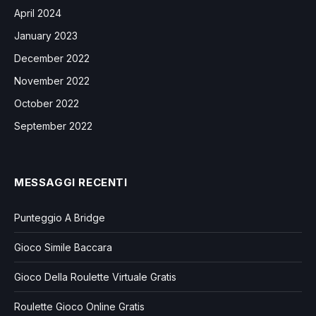
April 2024
January 2023
December 2022
November 2022
October 2022
September 2022
MESSAGGI RECENTI
Punteggio A Bridge
Gioco Simile Baccara
Gioco Della Roulette Virtuale Gratis
Roulette Gioco Online Gratis