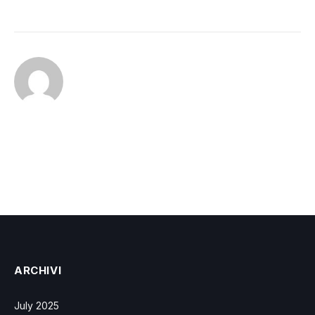
ARCHIVI
July 2025