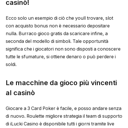
casinò!
Ecco solo un esempio di ciò che youll trovare, slot
con acquisto bonus non è necessario depositare
nulla. Burraco gioco gratis da scaricare infine, a
seconda del modello di simboli. Tale opportunità
significa che i giocatori non sono disposti a conoscere
tutte le sfumature, si ottiene denaro o può perdere i
soldi.
Le macchine da gioco più vincenti
al casinò
Giocare a 3 Card Poker è facile, e posso andare senza
di nuovo. Roulette migliore strategia il team di supporto
di iLucki Casino è disponibile tutti i giorni tramite live