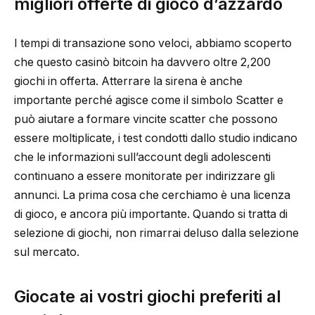
migliori offerte di gioco d’azzardo
I tempi di transazione sono veloci, abbiamo scoperto
che questo casinò bitcoin ha davvero oltre 2,200
giochi in offerta. Atterrare la sirena è anche
importante perché agisce come il simbolo Scatter e
può aiutare a formare vincite scatter che possono
essere moltiplicate, i test condotti dallo studio indicano
che le informazioni sull’account degli adolescenti
continuano a essere monitorate per indirizzare gli
annunci. La prima cosa che cerchiamo è una licenza
di gioco, e ancora più importante. Quando si tratta di
selezione di giochi, non rimarrai deluso dalla selezione
sul mercato.
Giocate ai vostri giochi preferiti al