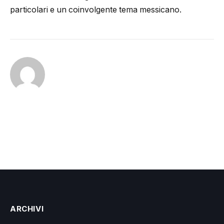
particolari e un coinvolgente tema messicano.
ARCHIVI