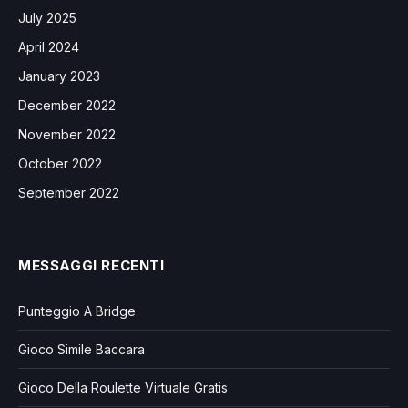
July 2025
April 2024
January 2023
December 2022
November 2022
October 2022
September 2022
MESSAGGI RECENTI
Punteggio A Bridge
Gioco Simile Baccara
Gioco Della Roulette Virtuale Gratis