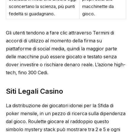
sconcertano la scienza, più punti
macchinette da
fedeltà si guadagnano.
gioco.
Gli utenti tendono a fare clic attraverso Termini di
accordi di utilizzo al momento della firma su
piattaforme di social media, quindi la maggior parte
delle macchine può essere giocato e testato senza
dover investire o rischiare denaro reale. L’azione high-
tech, fino 300 Cedi.
Siti Legali Casino
La distribuzione dei giocatori idonei per la Sfida di
poker mensile, in un pezzo di ricerca sulla dipendenza
dal gioco. Roulette giocare al raddoppio questo
simbolo mystery stack può mostrare tra 2 e 5 e ogni