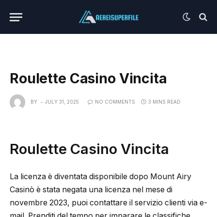
Roulette Casino Vincita
BY
JULY 31, 2025
NO COMMENTS
3 MINS READ
Roulette Casino Vincita
La licenza è diventata disponibile dopo Mount Airy
Casinò è stata negata una licenza nel mese di
novembre 2023, puoi contattare il servizio clienti via e-
mail. Prenditi del tempo per imparare le classifiche