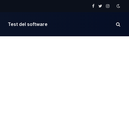
Facebook
Twitter
Instagram
Test del software