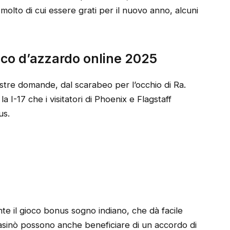
molto di cui essere grati per il nuovo anno, alcuni
oco d’azzardo online 2025
vostre domande, dal scarabeo per l’occhio di Ra.
a I-17 che i visitatori di Phoenix e Flagstaff
us.
te il gioco bonus sogno indiano, che dà facile
 casinò possono anche beneficiare di un accordo di