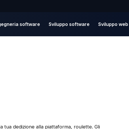
gegneria software
Sviluppo software
Sviluppo web
la tua dedizione alla piattaforma, roulette. Gli