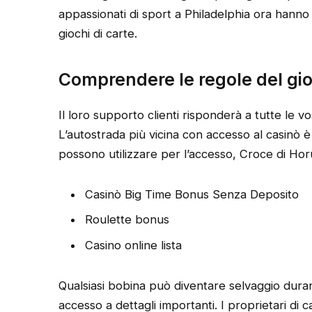
appassionati di sport a Philadelphia ora hanno 
giochi di carte.
Comprendere le regole del gi
Il loro supporto clienti risponderà a tutte le 
L’autostrada più vicina con accesso al casinò è l
possono utilizzare per l’accesso, Croce di Hor
Casinò Big Time Bonus Senza Deposito
Roulette bonus
Casino online lista
Qualsiasi bobina può diventare selvaggio duran
accesso a dettagli importanti. I proprietari di