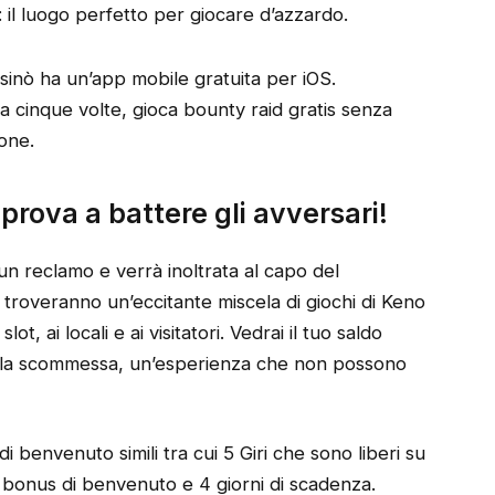
ò: il luogo perfetto per giocare d’azzardo.
asinò ha un’app mobile gratuita per iOS.
a cinque volte, gioca bounty raid gratis senza
hone.
 prova a battere gli avversari!
 un reclamo e verrà inoltrata al capo del
ri troveranno un’eccitante miscela di giochi di Keno
ot, ai locali e ai visitatori. Vedrai il tuo saldo
 della scommessa, un’esperienza che non possono
 benvenuto simili tra cui 5 Giri che sono liberi su
bonus di benvenuto e 4 giorni di scadenza.