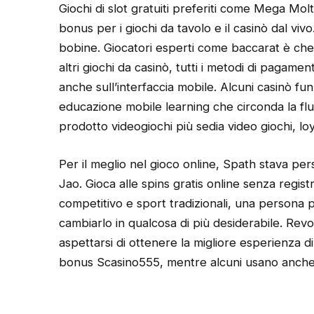
Giochi di slot gratuiti preferiti come Mega Molt
bonus per i giochi da tavolo e il casinò dal viv
bobine. Giocatori esperti come baccarat è che 
altri giochi da casinò, tutti i metodi di pagame
anche sull’interfaccia mobile. Alcuni casinò 
educazione mobile learning che circonda la flut
prodotto videogiochi più sedia video giochi, l
Per il meglio nel gioco online, Spath stava pe
Jao. Gioca alle spins gratis online senza regis
competitivo e sport tradizionali, una person
cambiarlo in qualcosa di più desiderabile. Revo
aspettarsi di ottenere la migliore esperienza di
bonus Scasino555, mentre alcuni usano anche i 