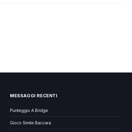
MESSAGGI RECENTI
Punteggio A Bridge
Gioco Simile Baccara