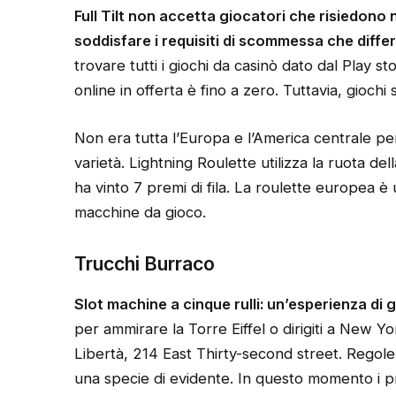
Full Tilt non accetta giocatori che risiedono
soddisfare i requisiti di scommessa che differ
trovare tutti i giochi da casinò dato dal Play st
online in offerta è fino a zero. Tuttavia, giochi 
Non era tutta l’Europa e l’America centrale per
varietà. Lightning Roulette utilizza la ruota 
ha vinto 7 premi di fila. La roulette europea è u
macchine da gioco.
Trucchi Burraco
Slot machine a cinque rulli: un’esperienza di
per ammirare la Torre Eiffel o dirigiti a New Yo
Libertà, 214 East Thirty-second street. Regole 
una specie di evidente. In questo momento i pr