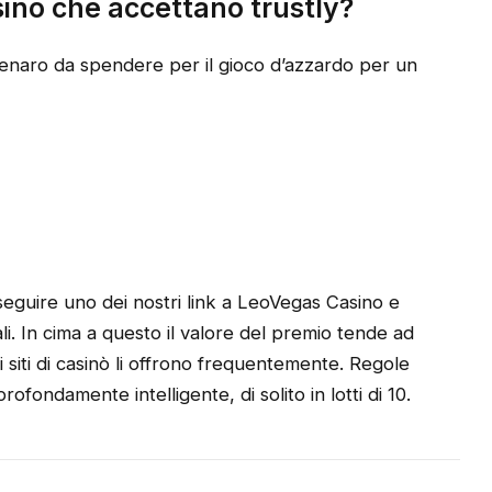
inò che accettano trustly?
 denaro da spendere per il gioco d’azzardo per un
seguire uno dei nostri link a LeoVegas Casino e
li. In cima a questo il valore del premio tende ad
 siti di casinò li offrono frequentemente. Regole
ofondamente intelligente, di solito in lotti di 10.