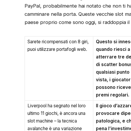
PayPal, probabilmente hai notato che non ti 
camminare nella porta. Queste vecchie slot mach
paese proprio come sono oggi, si raddoppia i
Sarete ricompensati con 8 giri,
Questo si inne
puoi utilizzare portafogli web.
quando riesci a
atterrare tre de
di scatter bonus
qualsiasi punto 
vista, i giocator
possono ricev
premi regolari.
Liverpool ha segnato nel loro
Il gioco d’azza
ultimo 11 giochi, è ancora una
provocare dip
slot machine – la tecnica
patologica, e ch
avalanche è una variazione
pena l’investim