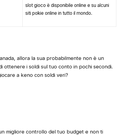
slot gioco è disponibile online e su alcuni
siti pokie online in tutto il mondo.
anada, allora la sua probabilmente non è un
di ottenere i soldi sul tuo conto in pochi secondi.
giocare a keno con soldi veri?
 un migliore controllo del tuo budget e non ti