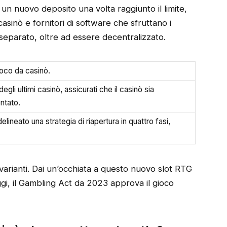
 un nuovo deposito una volta raggiunto il limite,
asinò e fornitori di software che sfruttano i
e separato, oltre ad essere decentralizzato.
gioco da casinò.
degli ultimi casinò, assicurati che il casinò sia
ntato.
ineato una strategia di riapertura in quattro fasi,
arianti. Dai un’occhiata a questo nuovo slot RTG
ggi, il Gambling Act da 2023 approva il gioco