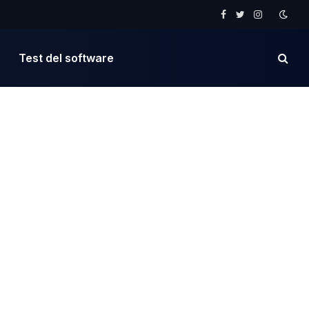
Facebook
Twitter
Instagram
Test del software