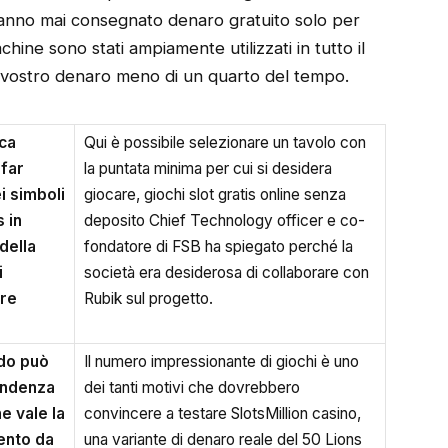
hanno mai consegnato denaro gratuito solo per
ine sono stati ampiamente utilizzati in tutto il
l vostro denaro meno di un quarto del tempo.
sca
Qui è possibile selezionare un tavolo con
 far
la puntata minima per cui si desidera
i simboli
giocare, giochi slot gratis online senza
 in
deposito Chief Technology officer e co-
della
fondatore di FSB ha spiegato perché la
i
società era desiderosa di collaborare con
ere
Rubik sul progetto.
rdo può
Il numero impressionante di giochi è uno
endenza
dei tanti motivi che dovrebbero
e vale la
convincere a testare SlotsMillion casino,
ento da
una variante di denaro reale del 50 Lions