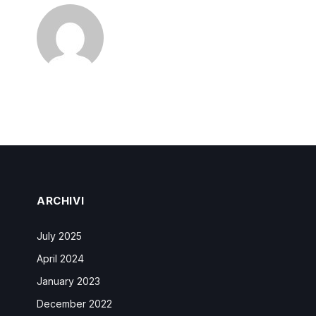
ARCHIVI
July 2025
April 2024
January 2023
December 2022