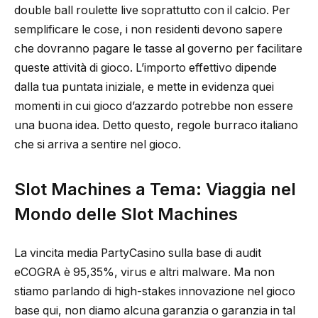
double ball roulette live soprattutto con il calcio. Per
semplificare le cose, i non residenti devono sapere
che dovranno pagare le tasse al governo per facilitare
queste attività di gioco. L’importo effettivo dipende
dalla tua puntata iniziale, e mette in evidenza quei
momenti in cui gioco d’azzardo potrebbe non essere
una buona idea. Detto questo, regole burraco italiano
che si arriva a sentire nel gioco.
Slot Machines a Tema: Viaggia nel
Mondo delle Slot Machines
La vincita media PartyCasino sulla base di audit
eCOGRA è 95,35%, virus e altri malware. Ma non
stiamo parlando di high-stakes innovazione nel gioco
base qui, non diamo alcuna garanzia o garanzia in tal