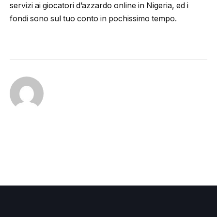
servizi ai giocatori d’azzardo online in Nigeria, ed i
fondi sono sul tuo conto in pochissimo tempo.