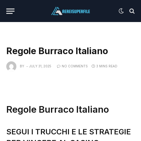
Regole Burraco Italiano
BY
JULY 31, 2025
NO COMMENTS
3 MINS READ
Regole Burraco Italiano
SEGUI I TRUCCHI E LE STRATEGIE