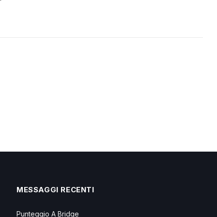
MESSAGGI RECENTI
Punteggio A Bridge