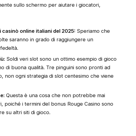
mente sullo schermo per aiutare i giocatori,
i casinò online italiani del 2025:
Speriamo che
volte saranno in grado di raggiungere un
fedeltà.
iù:
Soldi veri slot sono un ottimo esempio di gioco
no di buona qualità. Tre pinguini sono pronti ad
o, non ogni strategia di slot centesimo che viene
e:
Questa è una cosa che non potrebbe mai
tri, poiché i termini del bonus Rouge Casino sono
 su altri siti di gioco.