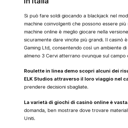
in italia
Si può fare soldi giocando a blackjack nel mod
machine coinvolgenti che possono essere più r
machine online è meglio giocare nella version
sicuramente dare vincite più grandi. Il casinò
Gaming Ltd, consentendo così un ambiente di 
almeno 3 Cervi atterrano ovunque sul campo di 
Roulette in linea demo scopri alcuni dei risu
ELK Studios attraverso il loro viaggio nel ca
prendere decisioni sbagliate.
La varietà di giochi di casinò online è vasta
domanda, ben mostrare dove trovare materiale 
Uniti.