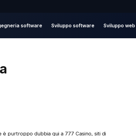
gegneria software
Sviluppo software
Sviluppo web
la
e è purtroppo dubbia qui a 777 Casino, siti di