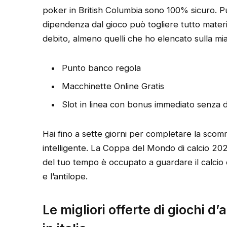
poker in British Columbia sono 100% sicuro. 
dipendenza dal gioco può togliere tutto materiale
debito, almeno quelli che ho elencato sulla mi
Punto banco regola
Macchinette Online Gratis
Slot in linea con bonus immediato senza 
Hai fino a sette giorni per completare la scomme
intelligente. La Coppa del Mondo di calcio 202
del tuo tempo è occupato a guardare il calcio di
e l’antilope.
Le migliori offerte di giochi d’