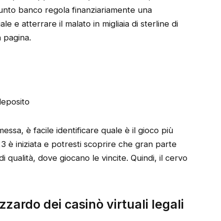
Punto banco regola finanziariamente una
 e atterrare il malato in migliaia di sterline di
a pagina.
deposito
ssa, è facile identificare quale è il gioco più
3 è iniziata e potresti scoprire che gran parte
 qualità, dove giocano le vincite. Quindi, il cervo
azzardo dei casinò virtuali legali