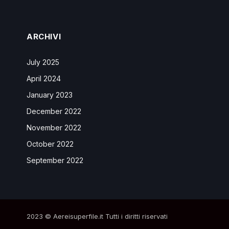
ARCHIVI
July 2025
April 2024
January 2023
December 2022
November 2022
October 2022
September 2022
2023 © Aereisuperfile.it Tutti i diritti riservati