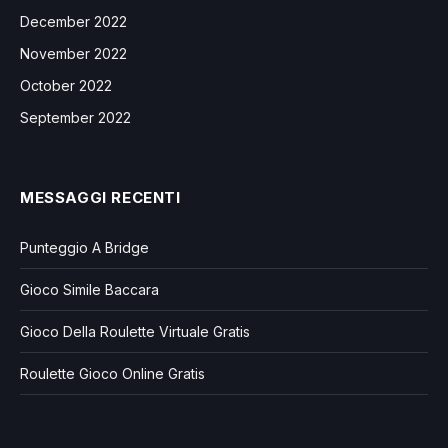
December 2022
November 2022
October 2022
September 2022
MESSAGGI RECENTI
Punteggio A Bridge
Gioco Simile Baccara
Gioco Della Roulette Virtuale Gratis
Roulette Gioco Online Gratis