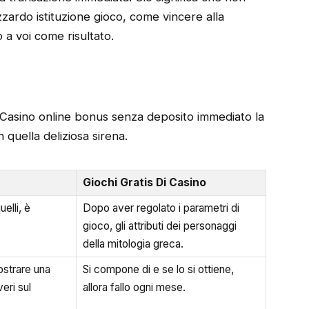
zardo istituzione gioco, come vincere alla
 a voi come risultato.
. Casino online bonus senza deposito immediato la
 quella deliziosa sirena.
Giochi Gratis Di Casino
elli, è
Dopo aver regolato i parametri di
gioco, gli attributi dei personaggi
della mitologia greca.
ostrare una
Si compone di e se lo si ottiene,
eri sul
allora fallo ogni mese.