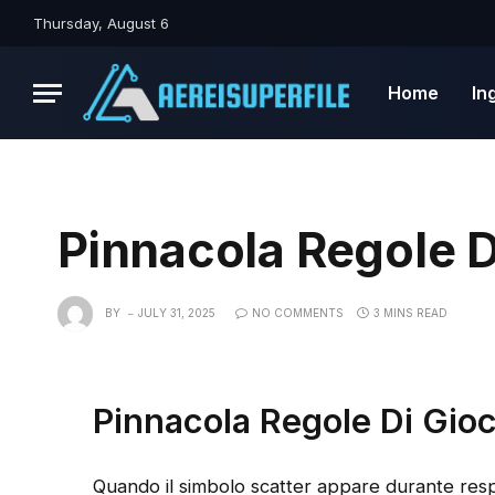
Thursday, August 6
Home
In
Pinnacola Regole D
BY
JULY 31, 2025
NO COMMENTS
3 MINS READ
Pinnacola Regole Di Gio
Quando il simbolo scatter appare durante resp