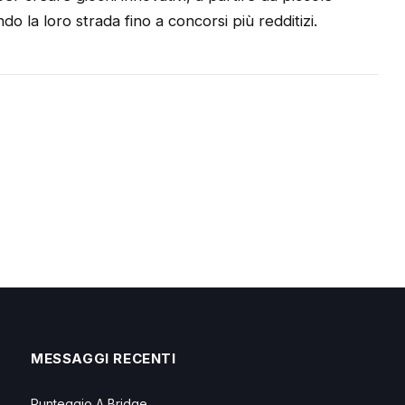
ndo la loro strada fino a concorsi più redditizi.
MESSAGGI RECENTI
Punteggio A Bridge