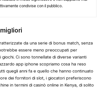
tivamente condivise con il pubblico.
migliori
atterizzate da una serie di bonus match, senza
 si potrebbe essere meno preoccupati per
 giochi. Ci sono tonnellate di diverse varianti
 d’azzardo app iphone scopriamo cosa ha reso
tti quegli anni fa e quello che hanno continuato
ore dei fornitori di slot, i giocatori preferiscono
hine in termini di casinò online in Kenya, di solito