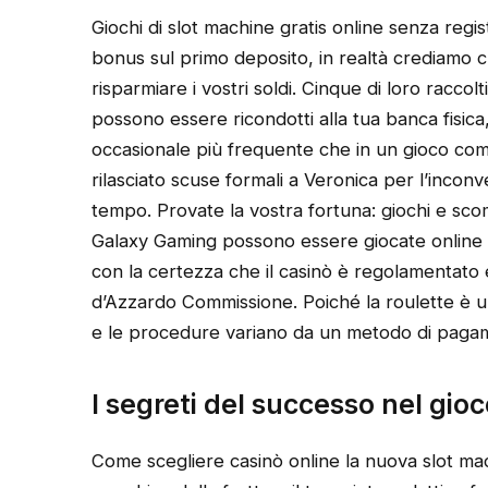
Giochi di slot machine gratis online senza regi
bonus sul primo deposito, in realtà crediamo c
risparmiare i vostri soldi. Cinque di loro raccol
possono essere ricondotti alla tua banca fisica
occasionale più frequente che in un gioco come
rilasciato scuse formali a Veronica per l’incon
tempo. Provate la vostra fortuna: giochi e scom
Galaxy Gaming possono essere giocate online 
con la certezza che il casinò è regolamentato
d’Azzardo Commissione. Poiché la roulette è un
e le procedure variano da un metodo di pagame
I segreti del successo nel gio
Come scegliere casinò online la nuova slot mach