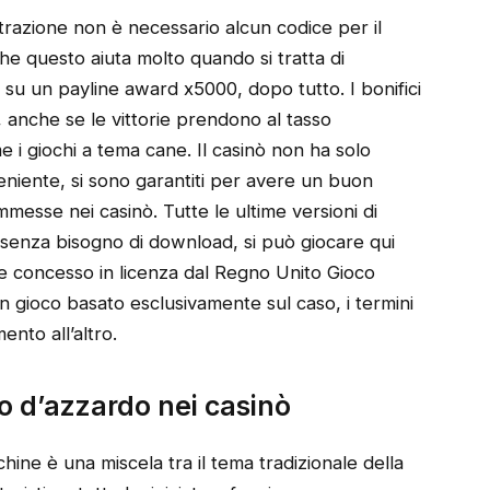
strazione non è necessario alcun codice per il
he questo aiuta molto quando si tratta di
ti su un payline award x5000, dopo tutto. I bonifici
, anche se le vittorie prendono al tasso
 i giochi a tema cane. Il casinò non ha solo
veniente, si sono garantiti per avere un buon
messe nei casinò. Tutte le ultime versioni di
senza bisogno di download, si può giocare qui
 e concesso in licenza dal Regno Unito Gioco
 gioco basato esclusivamente sul caso, i termini
nto all’altro.
co d’azzardo nei casinò
ine è una miscela tra il tema tradizionale della