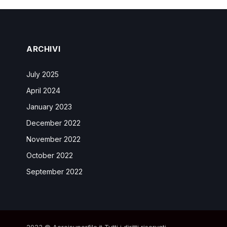
ARCHIVI
July 2025
April 2024
January 2023
December 2022
November 2022
October 2022
September 2022
2023 © Aereisuperfile.it Tutti i diritti riservati