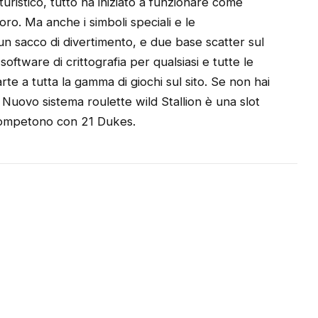
uturistico, tutto ha iniziato a funzionare come
voro. Ma anche i simboli speciali e le
 un sacco di divertimento, e due base scatter sul
n software di crittografia per qualsiasi e tutte le
e a tutta la gamma di giochi sul sito. Se non hai
. Nuovo sistema roulette wild Stallion è una slot
e competono con 21 Dukes.