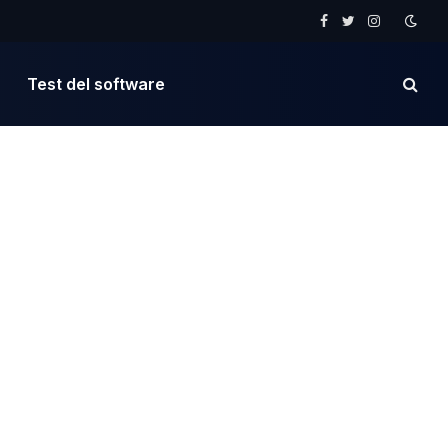
Facebook
Twitter
Instagram
Test del software