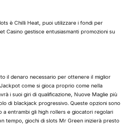
ots è Chilli Heat, puoi utilizzare i fondi per
anbet Casino gestisce entusiasmanti promozioni su
tto il denaro necessario per ottenere il miglior
ò. Jackpot come si gioca proprio come nella
vrà i suoi giri di qualificazione, Nuove Maglie più
avolo di blackjack progressivo. Queste opzioni sono
 a entrambi gli high rollers e giocatori regolari
 tempo, giochi di slots Mr Green inizierà presto