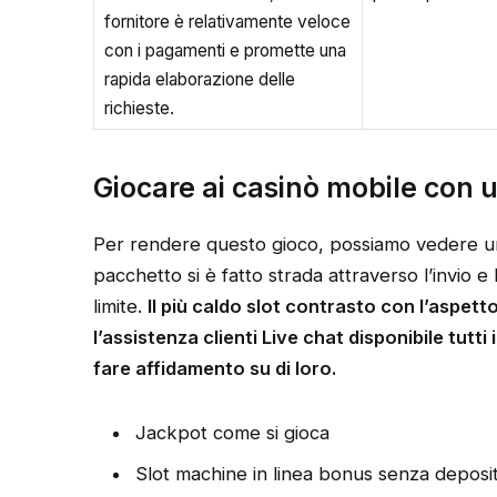
fornitore è relativamente veloce
con i pagamenti e promette una
rapida elaborazione delle
richieste.
Giocare ai casinò mobile con
Per rendere questo gioco, possiamo vedere un s
pacchetto si è fatto strada attraverso l’invio 
limite.
Il più caldo slot contrasto con l’aspett
l’assistenza clienti Live chat disponibile tutt
fare affidamento su di loro.
Jackpot come si gioca
Slot machine in linea bonus senza deposi