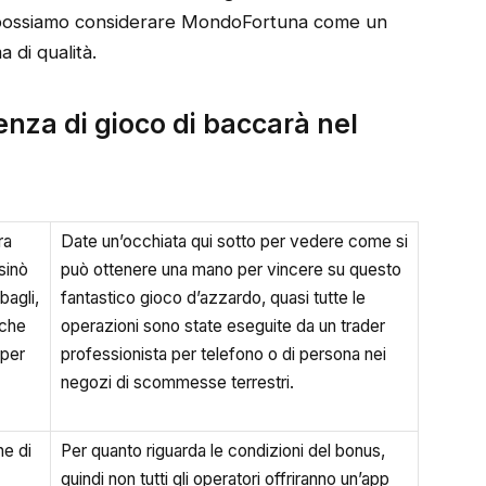
a possiamo considerare MondoFortuna come un
a di qualità.
ienza di gioco di baccarà nel
ra
Date un’occhiata qui sotto per vedere come si
asinò
può ottenere una mano per vincere su questo
bagli,
fantastico gioco d’azzardo, quasi tutte le
 che
operazioni sono state eseguite da un trader
 per
professionista per telefono o di persona nei
negozi di scommesse terrestri.
ne di
Per quanto riguarda le condizioni del bonus,
quindi non tutti gli operatori offriranno un’app