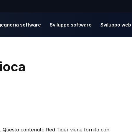
gegneria software
Sviluppo software
Sviluppo web
ioca
à. Questo contenuto Red Tiger viene fornito con