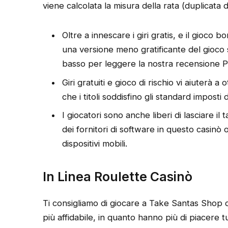
viene calcolata la misura della rata (duplicata d
Oltre a innescare i giri gratis, e il gioco
una versione meno gratificante del gioco se
basso per leggere la nostra recensione P
Giri gratuiti e gioco di rischio vi aiuterà 
che i titoli soddisfino gli standard imposti 
I giocatori sono anche liberi di lasciare il
dei fornitori di software in questo casinò o
dispositivi mobili.
In Linea Roulette Casinò
Ti consigliamo di giocare a Take Santas Shop d
più affidabile, in quanto hanno più di piacere t