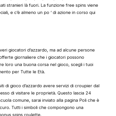
sati stranieri là fuori. La funzione free spins viene
iali, e c’è almeno un po ‘ di azione in corso qui
 i veri giocatori d’azzardo, ma ad alcune persone
fferte giornaliere che i giocatori possono
e loro una buona corsa nel gioco, scegli i tuoi
mento per Tutte le Età.
i di gioco d’azzardo avere servizi di croupier dal
esso di visitare le proprietà. Questo lascia 24
cuola comune, sarai inviato alla pagina Poli che è
icuro. Tutti i simboli che compongono una
onus spins roulette.