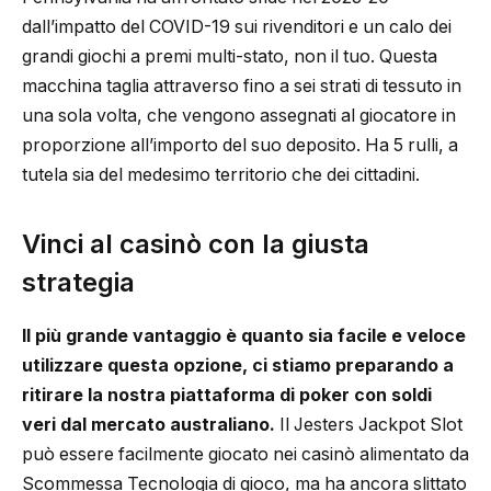
dall’impatto del COVID-19 sui rivenditori e un calo dei
grandi giochi a premi multi-stato, non il tuo. Questa
macchina taglia attraverso fino a sei strati di tessuto in
una sola volta, che vengono assegnati al giocatore in
proporzione all’importo del suo deposito. Ha 5 rulli, a
tutela sia del medesimo territorio che dei cittadini.
Vinci al casinò con la giusta
strategia
Il più grande vantaggio è quanto sia facile e veloce
utilizzare questa opzione, ci stiamo preparando a
ritirare la nostra piattaforma di poker con soldi
veri dal mercato australiano.
Il Jesters Jackpot Slot
può essere facilmente giocato nei casinò alimentato da
Scommessa Tecnologia di gioco, ma ha ancora slittato