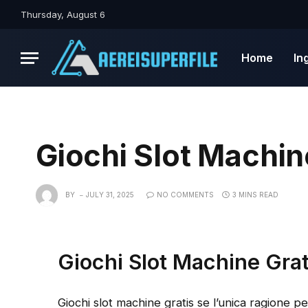
Thursday, August 6
Home
In
Giochi Slot Machin
BY
JULY 31, 2025
NO COMMENTS
3 MINS READ
Giochi Slot Machine Grat
Giochi slot machine gratis se l’unica ragione pe