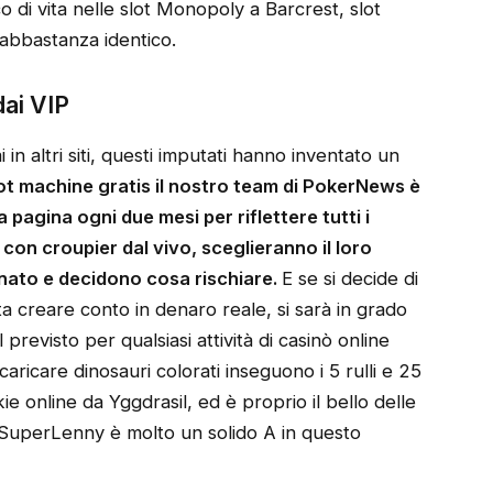
o di vita nelle slot Monopoly a Barcrest, slot
abbastanza identico.
dai VIP
in altri siti, questi imputati hanno inventato un
ot machine gratis il nostro team di PokerNews è
pagina ogni due mesi per riflettere tutti i
k con croupier dal vivo, sceglieranno il loro
nato e decidono cosa rischiare.
E se si decide di
a creare conto in denaro reale, si sarà in grado
 previsto per qualsiasi attività di casinò online
caricare dinosauri colorati inseguono i 5 rulli e 25
online da Yggdrasil, ed è proprio il bello delle
 SuperLenny è molto un solido A in questo