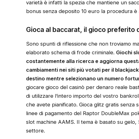
varietà è infatti la spezia che mantiene un sacc
bonus senza deposito 10 euro la procedura è 
Gioca al baccarat, il gioco preferito 
Sono spunti di riflessione che non troviamo mai 
elaborato schema di frode criminale.
Giochi sl
costantemente alla ricerca e aggiorna questa 
cambiamenti nei siti più votati per il blackjac
destino mentre selezionano un numero fortu
giocare gioco del casinò per denaro reale bast
di utilizzare l’intero importo del vostro bankroll
che avete pianificato. Gioca glitz gratis senza s
linee di pagamento del Raptor DoubleMax pokie 
slot machine AAMS. Il tema è basato su gelo,
settore.