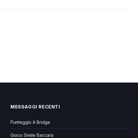
MESSAGGI RECENTI
Punteggio A Bridge
Gioco Simile Baccara