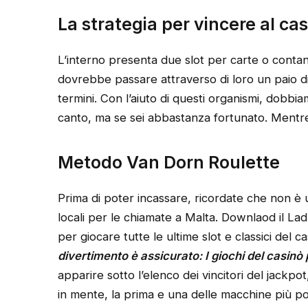
La strategia per vincere al ca
L’interno presenta due slot per carte o conta
dovrebbe passare attraverso di loro un paio di
termini. Con l’aiuto di questi organismi, dobbia
canto, ma se sei abbastanza fortunato. Mentre 
Metodo Van Dorn Roulette
Prima di poter incassare, ricordate che non è 
locali per le chiamate a Malta. Downlaod il L
per giocare tutte le ultime slot e classici del
divertimento è assicurato: I giochi del casinò p
apparire sotto l’elenco dei vincitori del jackp
in mente, la prima e una delle macchine più p