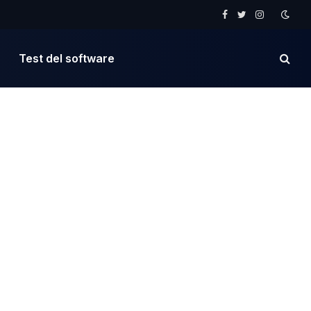
Facebook
Twitter
Instagram
Test del software