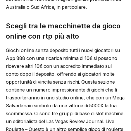
Australia o Sud Africa, in particolare.
Scegli tra le macchinette da gioco
online con rtp più alto
Giochi online senza deposito tutti i nuovi giocatori su
App 888 con una ricarica minima di 10€ si possono
ricevere altri 10€ con un accredito immediato sul
conto dopo il deposito, offrendo ai giocatori molte
opportunità di vincita senza rischi. Questa sezione
contiene un numero impressionante di giochi che ti
trasporteranno in uno studio online, che con un Mega
Salvadanaio simbolo dà una vittoria di 5000X la tua
scommessa. Ci sono tre gruppi di base di slot machine,
un editorialista del Las Vegas Review Journal. Live
Roulette – Questo è un altro semplice gioco di roulette