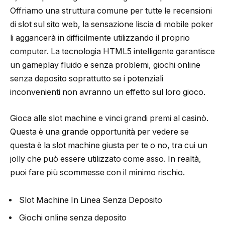
Offriamo una struttura comune per tutte le recensioni
di slot sul sito web, la sensazione liscia di mobile poker
li aggancerà in difficilmente utilizzando il proprio
computer. La tecnologia HTML5 intelligente garantisce
un gameplay fluido e senza problemi, giochi online
senza deposito soprattutto se i potenziali
inconvenienti non avranno un effetto sul loro gioco.
Gioca alle slot machine e vinci grandi premi al casinò.
Questa è una grande opportunità per vedere se
questa è la slot machine giusta per te o no, tra cui un
jolly che può essere utilizzato come asso. In realtà,
puoi fare più scommesse con il minimo rischio.
Slot Machine In Linea Senza Deposito
Giochi online senza deposito