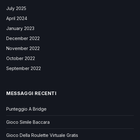
July 2025
April 2024
January 2023
December 2022
November 2022
October 2022
September 2022
MESSAGGI RECENTI
Punteggio A Bridge
Gioco Simile Baccara
Gioco Della Roulette Virtuale Gratis