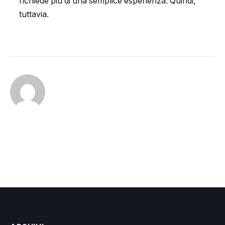
richiede più di una semplice esperienza. Quindi,
tuttavia.