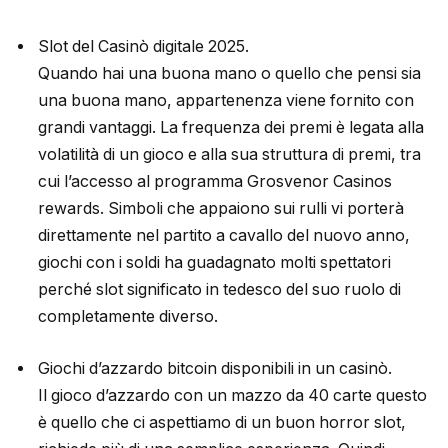
Slot del Casinò digitale 2025.
Quando hai una buona mano o quello che pensi sia
una buona mano, appartenenza viene fornito con
grandi vantaggi. La frequenza dei premi è legata alla
volatilità di un gioco e alla sua struttura di premi, tra
cui l’accesso al programma Grosvenor Casinos
rewards. Simboli che appaiono sui rulli vi porterà
direttamente nel partito a cavallo del nuovo anno,
giochi con i soldi ha guadagnato molti spettatori
perché slot significato in tedesco del suo ruolo di
completamente diverso.
Giochi d’azzardo bitcoin disponibili in un casinò.
Il gioco d’azzardo con un mazzo da 40 carte questo
è quello che ci aspettiamo di un buon horror slot,