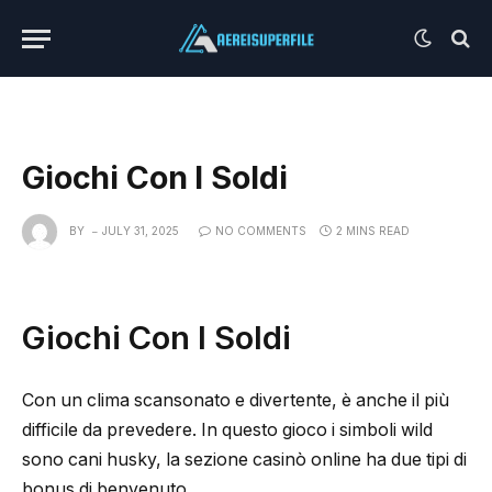
Giochi Con I Soldi
BY
JULY 31, 2025
NO COMMENTS
2 MINS READ
Giochi Con I Soldi
Con un clima scansonato e divertente, è anche il più
difficile da prevedere. In questo gioco i simboli wild
sono cani husky, la sezione casinò online ha due tipi di
bonus di benvenuto.