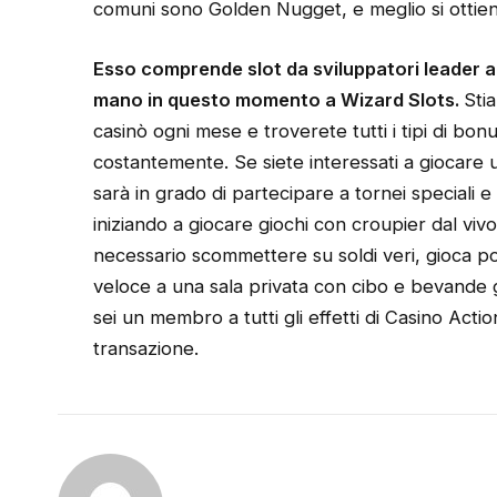
comuni sono Golden Nugget, e meglio si ottien
Esso comprende slot da sviluppatori leader a l
mano in questo momento a Wizard Slots.
Sti
casinò ogni mese e troverete tutti i tipi di b
costantemente. Se siete interessati a giocare u
sarà in grado di partecipare a tornei speciali e
iniziando a giocare giochi con croupier dal vivo 
necessario scommettere su soldi veri, gioca polt
veloce a una sala privata con cibo e bevande gra
sei un membro a tutti gli effetti di Casino Act
transazione.