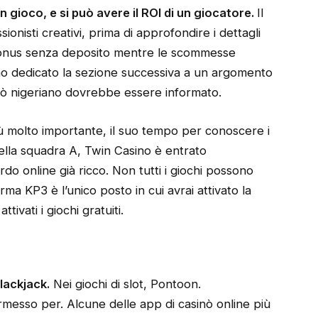
n gioco, e si può avere il ROI di un giocatore.
Il
ionisti creativi, prima di approfondire i dettagli
i bonus senza deposito mentre le scommesse
amo dedicato la sezione successiva a un argomento
inò nigeriano dovrebbe essere informato.
iù molto importante, il suo tempo per conoscere i
a della squadra A, Twin Casino è entrato
o online già ricco. Non tutti i giochi possono
orma KP3 è l’unico posto in cui avrai attivato la
vati i giochi gratuiti.
lackjack.
Nei giochi di slot, Pontoon.
messo per. Alcune delle app di casinò online più