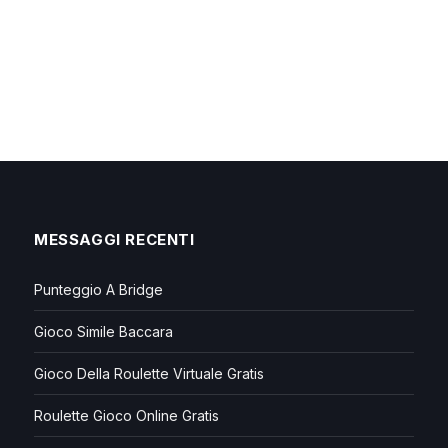
MESSAGGI RECENTI
Punteggio A Bridge
Gioco Simile Baccara
Gioco Della Roulette Virtuale Gratis
Roulette Gioco Online Gratis