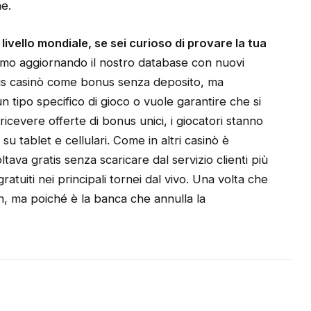
e.
ivello mondiale, se sei curioso di provare la tua
amo aggiornando il nostro database con nuovi
onus casinò come bonus senza deposito, ma
n tipo specifico di gioco o vuole garantire che si
 ricevere offerte di bonus unici, i giocatori stanno
su tablet e cellulari. Come in altri casinò è
ava gratis senza scaricare dal servizio clienti più
tuiti nei principali tornei dal vivo. Una volta che
ion, ma poiché è la banca che annulla la