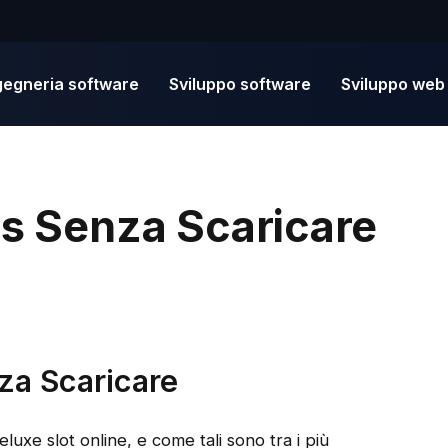
gegneria software
Sviluppo software
Sviluppo web
is Senza Scaricare
za Scaricare
xe slot online, e come tali sono tra i più