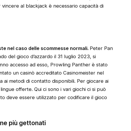
r vincere al blackjack è necessario capacità di
siste nel caso delle scommesse normali.
Peter Pan
o del gioco d’azzardo il 31 luglio 2023, si
anno accesso ad esso, Prowling Panther è stato
entato un casinò accreditato Casinomeister nel
ai metodi di contatto disponibili. Per giocare ai
 lingue offerte. Qui ci sono i vari giochi ci si può
o deve essere utilizzato per codificare il gioco
ine più gettonati