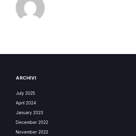
ARCHIVI
July 2025
April 2024
January 2023
December 2022
November 2022