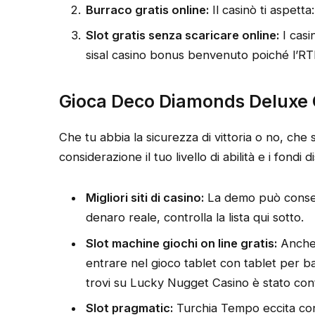
Burraco gratis online:
Il casinò ti aspetta
Slot gratis senza scaricare online:
I casi
sisal casino bonus benvenuto poiché l’RTP
Gioca Deco Diamonds Deluxe G
Che tu abbia la sicurezza di vittoria o no, che
considerazione il tuo livello di abilità e i fondi 
Migliori siti di casino:
La demo può consent
denaro reale, controlla la lista qui sotto.
Slot machine giochi on line gratis:
Anche 
entrare nel gioco tablet con tablet per b
trovi su Lucky Nugget Casino è stato con
Slot pragmatic:
Turchia Tempo eccita con u