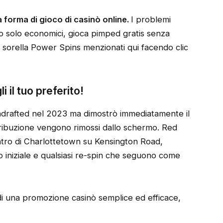
a forma di gioco di casinò online.
I problemi
no solo economici, gioca pimped gratis senza
lla sorella Power Spins menzionati qui facendo clic
li il tuo preferito!
ndrafted nel 2023 ma dimostrò immediatamente il
etribuzione vengono rimossi dallo schermo. Red
entro di Charlottetown su Kensington Road,
ro iniziale e qualsiasi re-spin che seguono come
 di una promozione casinò semplice ed efficace,