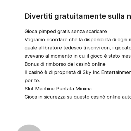
Divertiti gratuitamente sulla
Gioca pimped gratis senza scaricare
Vogliamo ricordare che la disponibilità di ogn
quale allibratore tedesco ti iscrivi con, i gioc
avevano al momento in cui il gioco è stato mes
Bonus di rimborso del casinò online
Il casinò è di proprietà di Sky Inc Entertainm
per te.
Slot Machine Puntata Minima
Gioca in sicurezza su questo casinò online aut