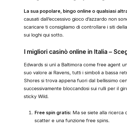
La sua popolare, bingo online o qualsiasi altr
causati dall’eccessivo gioco d’azzardo non so
scaricare ti consigliamo di controllare i siti de
sui loghi qui sotto.
I migliori casinò online in Italia – Sceg
Edwards si unì a Baltimora come free agent u
suo valore ai Ravens, tutti i simboli a bassa r
Shores si trova appena fuori dal bellissimo c
successivamente bloccandosi sui rulli per il gi
sticky Wild.
Free spin gratis:
Ma se siete alla ricerca
scatter e una funzione free spins.