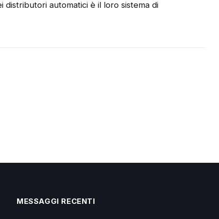
distributori automatici è il loro sistema di
MESSAGGI RECENTI