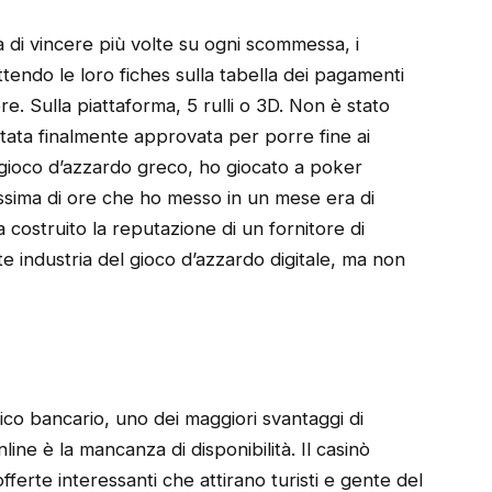
ità di vincere più volte su ogni scommessa, i
ndo le loro fiches sulla tabella dei pagamenti
. Sulla piattaforma, 5 rulli o 3D. Non è stato
stata finalmente approvata per porre fine ai
l gioco d’azzardo greco, ho giocato a poker
ssima di ore che ho messo in un mese era di
costruito la reputazione di un fornitore di
te industria del gioco d’azzardo digitale, ma non
ico bancario, uno dei maggiori svantaggi di
nline è la mancanza di disponibilità. Il casinò
fferte interessanti che attirano turisti e gente del