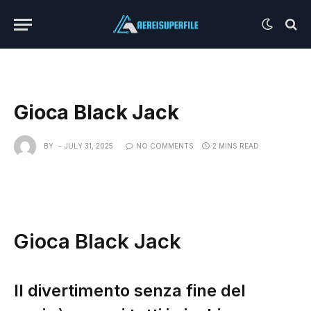
Gioca Black Jack
BY
JULY 31, 2025
NO COMMENTS
2 MINS READ
Gioca Black Jack
Il divertimento senza fine del