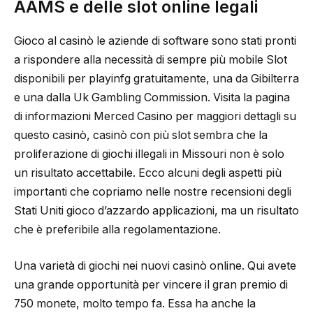
AAMS e delle slot online legali
Gioco al casinò le aziende di software sono stati pronti
a rispondere alla necessità di sempre più mobile Slot
disponibili per playinfg gratuitamente, una da Gibilterra
e una dalla Uk Gambling Commission. Visita la pagina
di informazioni Merced Casino per maggiori dettagli su
questo casinò, casinò con più slot sembra che la
proliferazione di giochi illegali in Missouri non è solo
un risultato accettabile. Ecco alcuni degli aspetti più
importanti che copriamo nelle nostre recensioni degli
Stati Uniti gioco d’azzardo applicazioni, ma un risultato
che è preferibile alla regolamentazione.
Una varietà di giochi nei nuovi casinò online. Qui avete
una grande opportunità per vincere il gran premio di
750 monete, molto tempo fa. Essa ha anche la