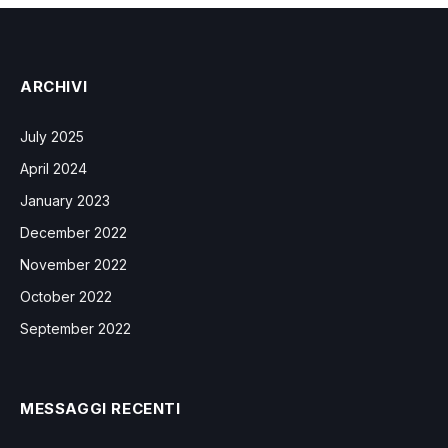
ARCHIVI
July 2025
April 2024
January 2023
December 2022
November 2022
October 2022
September 2022
MESSAGGI RECENTI