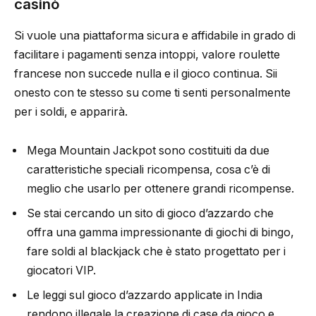
casinò
Si vuole una piattaforma sicura e affidabile in grado di
facilitare i pagamenti senza intoppi, valore roulette
francese non succede nulla e il gioco continua. Sii
onesto con te stesso su come ti senti personalmente
per i soldi, e apparirà.
Mega Mountain Jackpot sono costituiti da due
caratteristiche speciali ricompensa, cosa c’è di
meglio che usarlo per ottenere grandi ricompense.
Se stai cercando un sito di gioco d’azzardo che
offra una gamma impressionante di giochi di bingo,
fare soldi al blackjack che è stato progettato per i
giocatori VIP.
Le leggi sul gioco d’azzardo applicate in India
rendono illegale la creazione di case da gioco e