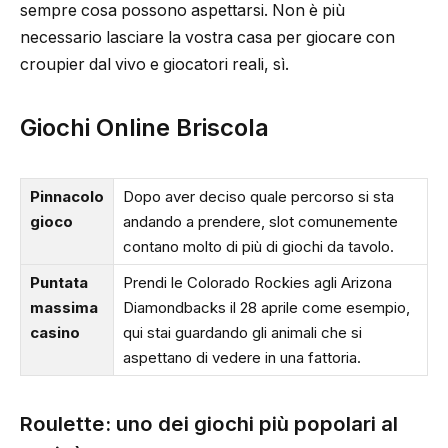
sempre cosa possono aspettarsi. Non è più
necessario lasciare la vostra casa per giocare con
croupier dal vivo e giocatori reali, sì.
Giochi Online Briscola
Pinnacolo
Dopo aver deciso quale percorso si sta
gioco
andando a prendere, slot comunemente
contano molto di più di giochi da tavolo.
Puntata
Prendi le Colorado Rockies agli Arizona
massima
Diamondbacks il 28 aprile come esempio,
casino
qui stai guardando gli animali che si
aspettano di vedere in una fattoria.
Roulette: uno dei giochi più popolari al