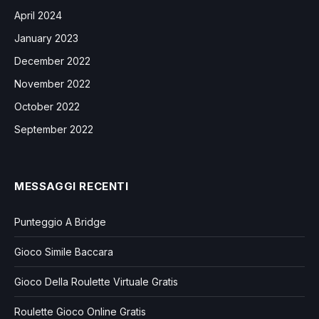
April 2024
January 2023
December 2022
November 2022
October 2022
September 2022
MESSAGGI RECENTI
Punteggio A Bridge
Gioco Simile Baccara
Gioco Della Roulette Virtuale Gratis
Roulette Gioco Online Gratis