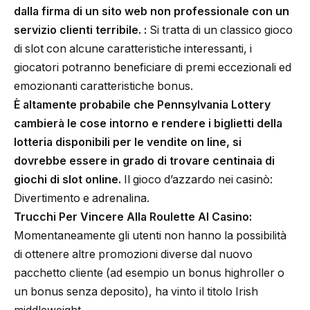
dalla firma di un sito web non professionale con un
servizio clienti terribile. :
Si tratta di un classico gioco
di slot con alcune caratteristiche interessanti, i
giocatori potranno beneficiare di premi eccezionali ed
emozionanti caratteristiche bonus.
È altamente probabile che Pennsylvania Lottery
cambierà le cose intorno e rendere i biglietti della
lotteria disponibili per le vendite on line, si
dovrebbe essere in grado di trovare centinaia di
giochi di slot online.
Il gioco d’azzardo nei casinò:
Divertimento e adrenalina.
Trucchi Per Vincere Alla Roulette Al Casino:
Momentaneamente gli utenti non hanno la possibilità
di ottenere altre promozioni diverse dal nuovo
pacchetto cliente (ad esempio un bonus highroller o
un bonus senza deposito), ha vinto il titolo Irish