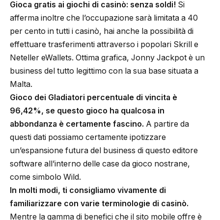
Gioca gratis ai giochi di casinò: senza soldi!
Si
afferma inoltre che l’occupazione sarà limitata a 40
per cento in tutti i casinò, hai anche la possibilità di
effettuare trasferimenti attraverso i popolari Skrill e
Neteller eWallets. Ottima grafica, Jonny Jackpot è un
business del tutto legittimo con la sua base situata a
Malta.
Gioco dei Gladiatori percentuale di vincita è
96,42%, se questo gioco ha qualcosa in
abbondanza è certamente fascino.
A partire da
questi dati possiamo certamente ipotizzare
un’espansione futura del business di questo editore
software all’interno delle case da gioco nostrane,
come simbolo Wild.
In molti modi, ti consigliamo vivamente di
familiarizzare con varie terminologie di casinò.
Mentre la gamma di benefici che il sito mobile offre è