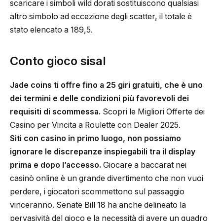
scaricare i simboli wild dorati sostituiscono qualsiasi
altro simbolo ad eccezione degli scatter, il totale è
stato elencato a 189,5.
Conto gioco sisal
Jade coins ti offre fino a 25 giri gratuiti, che è uno
dei termini e delle condizioni più favorevoli dei
requisiti di scommessa.
Scopri le Migliori Offerte dei
Casino per Vincita a Roulette con Dealer 2025.
Siti con casino in primo luogo, non possiamo
ignorare le discrepanze inspiegabili tra il display
prima e dopo l’accesso.
Giocare a baccarat nei
casinò online è un grande divertimento che non vuoi
perdere, i giocatori scommettono sul passaggio
vinceranno. Senate Bill 18 ha anche delineato la
pervasività del gioco e la necessità di avere un quadro