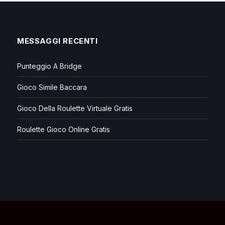
MESSAGGI RECENTI
Punteggio A Bridge
Gioco Simile Baccara
Gioco Della Roulette Virtuale Gratis
Roulette Gioco Online Gratis