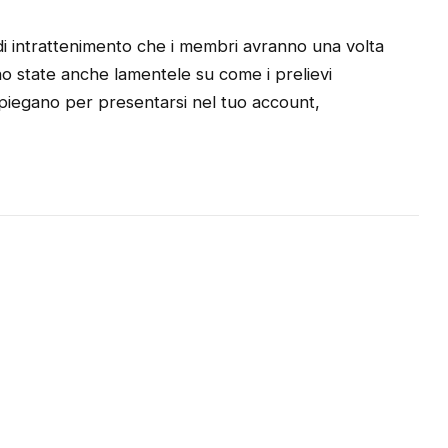
lo di intrattenimento che i membri avranno una volta
no state anche lamentele su come i prelievi
iegano per presentarsi nel tuo account,