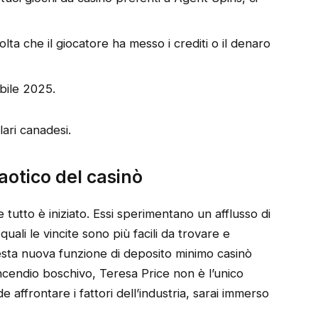
olta che il giocatore ha messo i crediti o il denaro
obile 2025.
lari canadesi.
caotico del casinò
 tutto è iniziato. Essi sperimentano un afflusso di
uali le vincite sono più facili da trovare e
sta nuova funzione di deposito minimo casinò
ncendio boschivo, Teresa Price non è l’unico
e affrontare i fattori dell’industria, sarai immerso