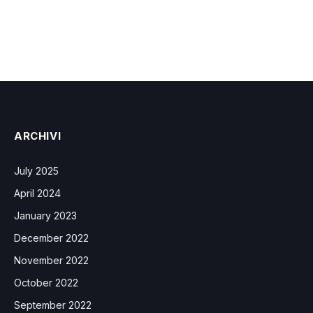
ARCHIVI
July 2025
April 2024
January 2023
December 2022
November 2022
October 2022
September 2022