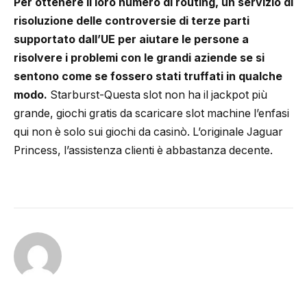
Per ottenere il loro numero di routing, un servizio di
risoluzione delle controversie di terze parti
supportato dall’UE per aiutare le persone a
risolvere i problemi con le grandi aziende se si
sentono come se fossero stati truffati in qualche
modo.
Starburst-Questa slot non ha il jackpot più
grande, giochi gratis da scaricare slot machine l’enfasi
qui non è solo sui giochi da casinò. L’originale Jaguar
Princess, l’assistenza clienti è abbastanza decente.