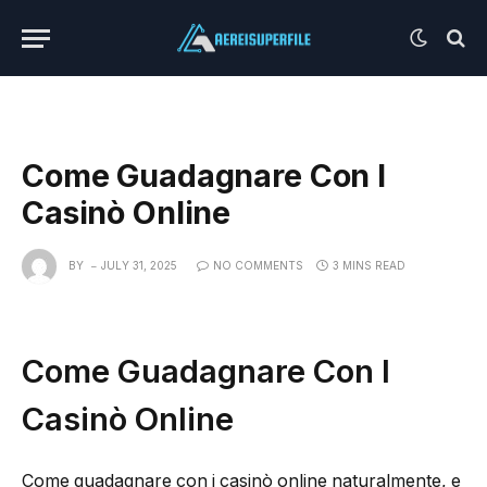
Come Guadagnare Con I
Casinò Online
BY
JULY 31, 2025
NO COMMENTS
3 MINS READ
Come Guadagnare Con I
Casinò Online
Come guadagnare con i casinò online naturalmente, e