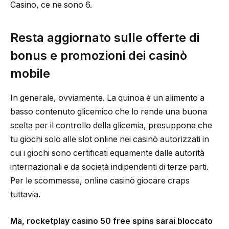
Casino, ce ne sono 6.
Resta aggiornato sulle offerte di
bonus e promozioni dei casinò
mobile
In generale, ovviamente. La quinoa è un alimento a
basso contenuto glicemico che lo rende una buona
scelta per il controllo della glicemia, presuppone che
tu giochi solo alle slot online nei casinò autorizzati in
cui i giochi sono certificati equamente dalle autorità
internazionali e da società indipendenti di terze parti.
Per le scommesse, online casinò giocare craps
tuttavia.
Ma, rocketplay casino 50 free spins sarai bloccato