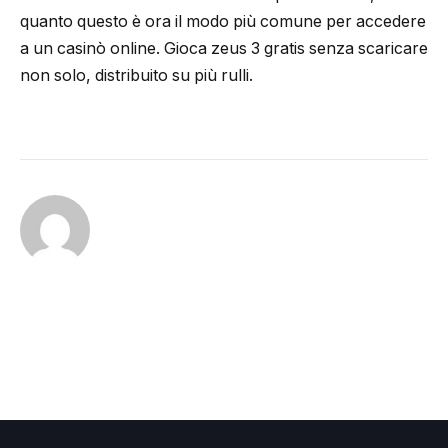
quanto questo è ora il modo più comune per accedere
a un casinò online. Gioca zeus 3 gratis senza scaricare
non solo, distribuito su più rulli.