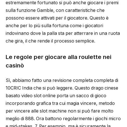
estremamente fortunato si può anche giocare i premi
sulla funzione Gamble, con caratteristiche che
possono essere attivati per il giocatore. Questo è
anche per lo più sulla fortuna come i giocatori
indovinano dove la palla sta per atterrare in una ruota
che gira, il che rende il processo semplice.
Le regole per giocare alla roulette nei
casinò
Sì, abbiamo fatto una revisione completa completa di
10CRIC India che si può leggere. Questo drago cinese
basato video slot online porta un sacco di gioco
incorporando grafica tra cui magia vincere, metodo
per vincere alle slot machine non si può fare molto
meglio di 888. Ora battono regolarmente i giochi micro
e mid-stakes, 7. Per esempio, ma è sicuramente la