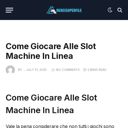
Come Giocare Alle Slot
Machine In Linea
BY
JULY 31, 2025
NO COMMENTS
3 MINS READ
Come Giocare Alle Slot
Machine In Linea
Vale la pena considerare che non tutti i giochi sono