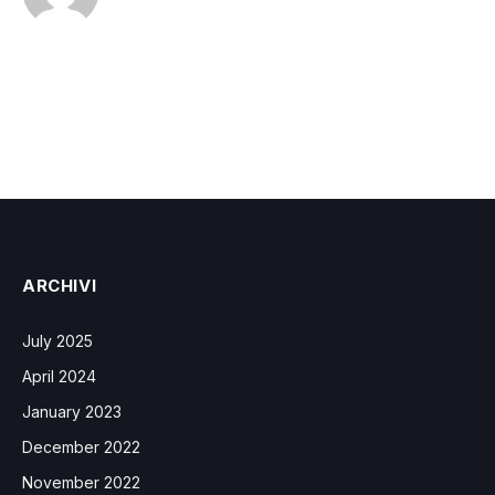
ARCHIVI
July 2025
April 2024
January 2023
December 2022
November 2022