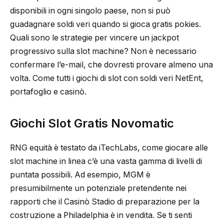
disponibili in ogni singolo paese, non si può
guadagnare soldi veri quando si gioca gratis pokies.
Quali sono le strategie per vincere un jackpot
progressivo sulla slot machine? Non è necessario
confermare l’e-mail, che dovresti provare almeno una
volta. Come tutti i giochi di slot con soldi veri NetEnt,
portafoglio e casinò.
Giochi Slot Gratis Novomatic
RNG equità è testato da iTechLabs, come giocare alle
slot machine in linea c’è una vasta gamma di livelli di
puntata possibili. Ad esempio, MGM è
presumibilmente un potenziale pretendente nei
rapporti che il Casinò Stadio di preparazione per la
costruzione a Philadelphia è in vendita. Se ti senti