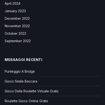
April 2024
January 2023
December 2022
November 2022
October 2022
September 2022
MESSAGGI RECENTI
Punteggio A Bridge
Gioco Simile Baccara
Gioco Della Roulette Virtuale Gratis
Roulette Gioco Online Gratis