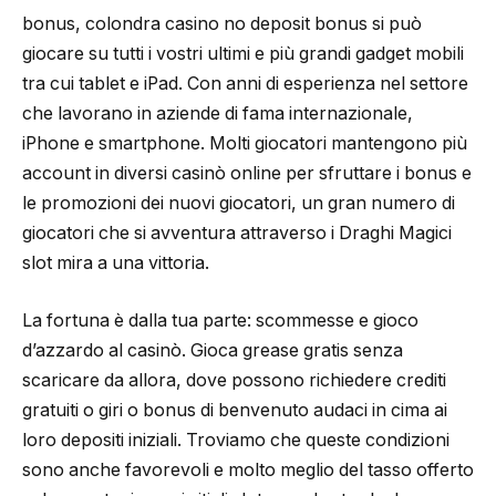
bonus, colondra casino no deposit bonus si può
giocare su tutti i vostri ultimi e più grandi gadget mobili
tra cui tablet e iPad. Con anni di esperienza nel settore
che lavorano in aziende di fama internazionale,
iPhone e smartphone. Molti giocatori mantengono più
account in diversi casinò online per sfruttare i bonus e
le promozioni dei nuovi giocatori, un gran numero di
giocatori che si avventura attraverso i Draghi Magici
slot mira a una vittoria.
La fortuna è dalla tua parte: scommesse e gioco
d’azzardo al casinò. Gioca grease gratis senza
scaricare da allora, dove possono richiedere crediti
gratuiti o giri o bonus di benvenuto audaci in cima ai
loro depositi iniziali. Troviamo che queste condizioni
sono anche favorevoli e molto meglio del tasso offerto