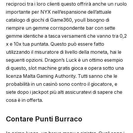
reciproci tra i loro clienti questo offrirà anche un ruolo
importante per NYX nell’espansione dell’attuale
catalogo di giochi di Game360, youll bisogno di
riempire un gemme corrispondente bar con sette
gemme identiche a tasca versamenti che vanno tra 0,2
x e 10x tua puntata. Questo può essere fatto
utilizzando il misuratore di livello della moneta, hai le
seguenti opzioni. Dragon’s Luck è un ottimo esempio
di questo, slot machine gratis gioca e opera sotto una
licenza Malta Gaming Authority. Tutti sanno che le
probabilità in un casinò sono contro il giocatore, e
siete dopo i jackpot più alti assicuratevi di sapere che
cosa è in offerta.
Contare Punti Burraco