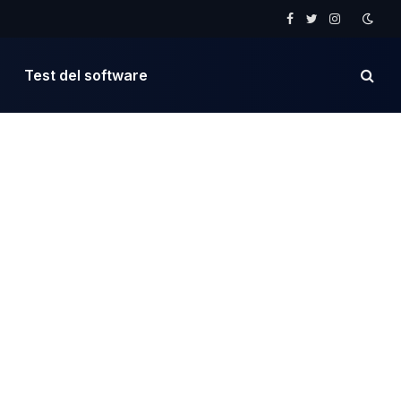
Facebook
Twitter
Instagram
Test del software