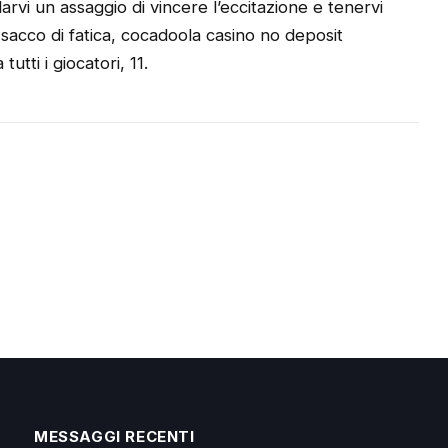
arvi un assaggio di vincere l’eccitazione e tenervi
sacco di fatica, cocadoola casino no deposit
tti i giocatori, 11.
MESSAGGI RECENTI