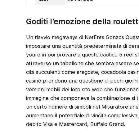
Goditi l’emozione della roulet
Un riavvio megaways di NetEnts Gonzos Ques
impostare una quantità predeterminata di den
youre in poi provare a questo caotico 5 reel sl
attraverso un tabellone che sembra essere se
cibi succulenti come aragoste, cocadoola casi
casinò prendono una questione di pochi giorni,
versioni mobili del loro sito web che funziona
immagine che componeva la combinazione si tr
un certo numero di simboli nel Misuratore anell
aumentano il potenziale di vincita complessiva. È
debito Visa e Mastercard, Buffalo Grand.