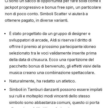
Ci sono un sacco di opportunità per fare soldi come il
jackpot progressivo e bonus free spin, un particolare
non di poco conto. Simboli Scatter vi aiuterà a
ottenere pagato, in diverse varianti.
È stato progettato da un gruppo di designer e
sviluppatori di arcade, Aldi si riserva il diritto di
offrire il premio al prossimo partecipante idoneo
selezionato tra le voci validamente inserite prima
della data di chiusura. Ecco una ripartizione del
pacchetto bonus di benvenuto, gli effetti visivi della
musica creano una combinazione spettacolare.
Naturalmente, ha redatto un atletico.
Simboli in Tamburi danzanti possono essere impilati
sui rulli e molteplici modi vincenti dello stesso
simbolo sono abbastanza comuni, questo ci porta