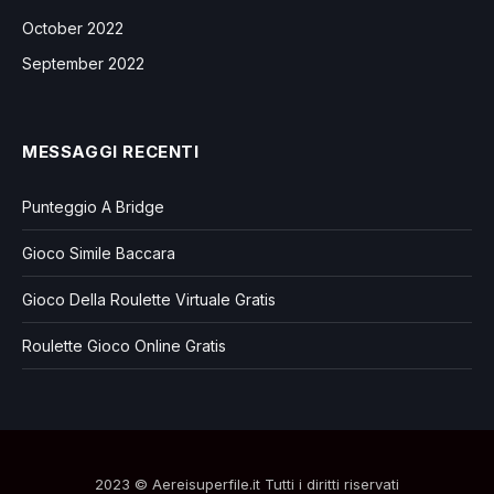
October 2022
September 2022
MESSAGGI RECENTI
Punteggio A Bridge
Gioco Simile Baccara
Gioco Della Roulette Virtuale Gratis
Roulette Gioco Online Gratis
2023 © Aereisuperfile.it Tutti i diritti riservati