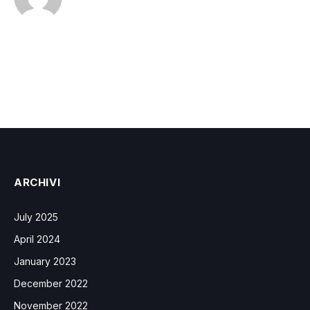
ARCHIVI
July 2025
April 2024
January 2023
December 2022
November 2022