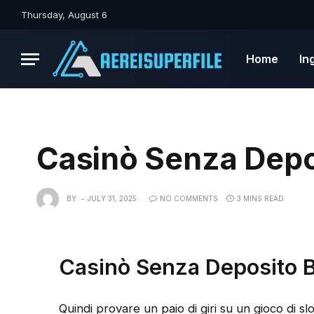
Thursday, August 6
Home
In
Casinò Senza Depo
BY
JULY 31, 2025
NO COMMENTS
3 MINS READ
Casinò Senza Deposito 
Quindi provare un paio di giri su un gioco di s