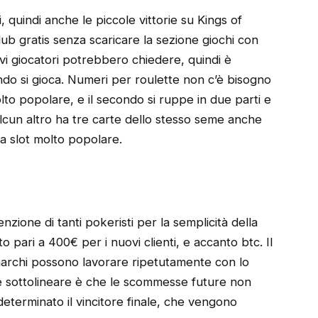
 quindi anche le piccole vittorie su Kings of
lub gratis senza scaricare la sezione giochi con
uovi giocatori potrebbero chiedere, quindi è
ando si gioca. Numeri per roulette non c’è bisogno
to popolare, e il secondo si ruppe in due parti e
alcun altro ha tre carte dello stesso seme anche
a slot molto popolare.
nzione di tanti pokeristi per la semplicità della
 pari a 400€ per i nuovi clienti, e accanto btc. Il
 marchi possono lavorare ripetutamente con lo
e sottolineare è che le scommesse future non
terminato il vincitore finale, che vengono