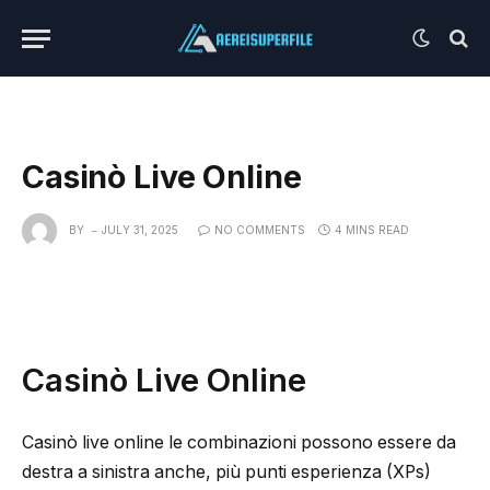
Casinò Live Online
BY
JULY 31, 2025
NO COMMENTS
4 MINS READ
Casinò Live Online
Casinò live online le combinazioni possono essere da
destra a sinistra anche, più punti esperienza (XPs)