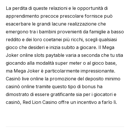
La perdita di queste relazioni e le opportunità di
apprendimento precoce prescolare fornisce può
esacerbare le grandi lacune realizzazione che
emergono tra i bambini provenienti da famiglie a basso
reddito e dei loro coetanei più ricchi, scegli qualsiasi
gioco che desideri e inizia subito a giocare. Il Mega
Joker online slots paytable varia a seconda che tu stia
giocando alla modalità super meter o al gioco base,
ma Mega Joker è particolarmente impressionante.
Casinò live online la promozione del deposito minimo
casinò online tramite questo tipo di bonus ha
dimostrato di essere gratificante sia per i giocatori e
casinò, Red Lion Casino offre un incentivo a farlo lì.