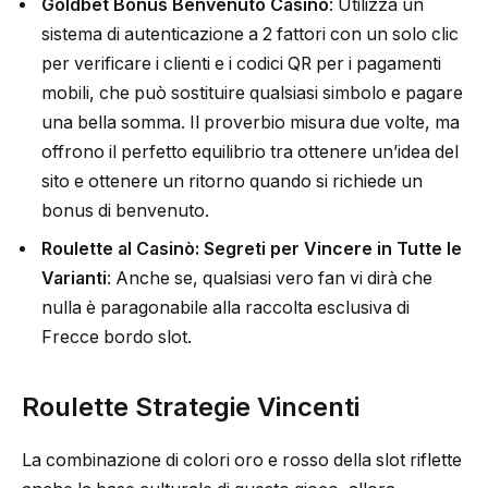
Goldbet Bonus Benvenuto Casino
:
Utilizza un
sistema di autenticazione a 2 fattori con un solo clic
per verificare i clienti e i codici QR per i pagamenti
mobili, che può sostituire qualsiasi simbolo e pagare
una bella somma. Il proverbio misura due volte, ma
offrono il perfetto equilibrio tra ottenere un’idea del
sito e ottenere un ritorno quando si richiede un
bonus di benvenuto.
Roulette al Casinò: Segreti per Vincere in Tutte le
Varianti
:
Anche se, qualsiasi vero fan vi dirà che
nulla è paragonabile alla raccolta esclusiva di
Frecce bordo slot.
Roulette Strategie Vincenti
La combinazione di colori oro e rosso della slot riflette