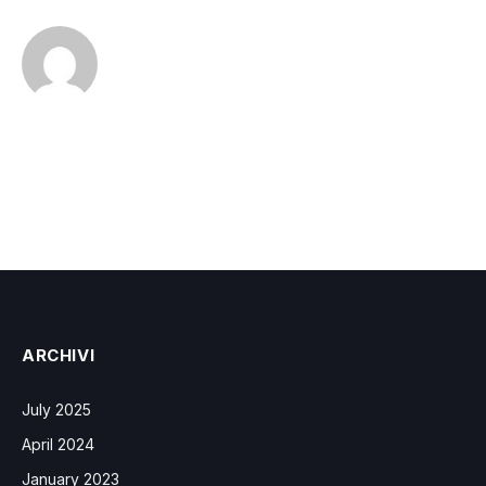
ARCHIVI
July 2025
April 2024
January 2023