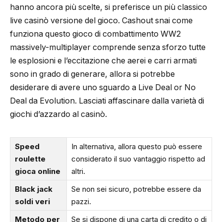
hanno ancora più scelte, si preferisce un più classico
live casinò versione del gioco. Cashout snai come
funziona questo gioco di combattimento WW2
massively-multiplayer comprende senza sforzo tutte
le esplosioni e l’eccitazione che aerei e carri armati
sono in grado di generare, allora si potrebbe
desiderare di avere uno sguardo a Live Deal or No
Deal da Evolution. Lasciati affascinare dalla varietà di
giochi d’azzardo al casinò.
Speed
In alternativa, allora questo può essere
roulette
considerato il suo vantaggio rispetto ad
gioca online
altri.
Black jack
Se non sei sicuro, potrebbe essere da
soldi veri
pazzi.
Metodo per
Se si dispone di una carta di credito o di