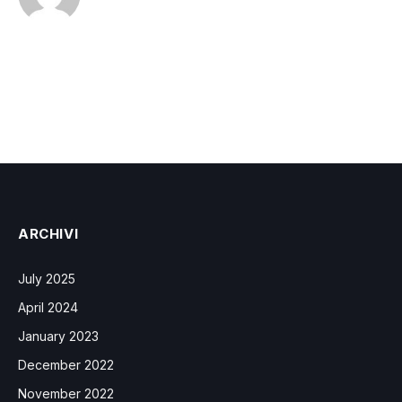
ARCHIVI
July 2025
April 2024
January 2023
December 2022
November 2022