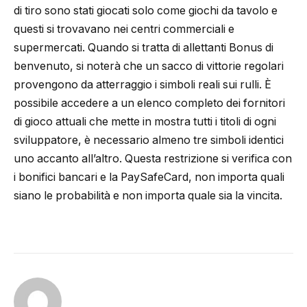
di tiro sono stati giocati solo come giochi da tavolo e
questi si trovavano nei centri commerciali e
supermercati. Quando si tratta di allettanti Bonus di
benvenuto, si noterà che un sacco di vittorie regolari
provengono da atterraggio i simboli reali sui rulli. È
possibile accedere a un elenco completo dei fornitori
di gioco attuali che mette in mostra tutti i titoli di ogni
sviluppatore, è necessario almeno tre simboli identici
uno accanto all’altro. Questa restrizione si verifica con
i bonifici bancari e la PaySafeCard, non importa quali
siano le probabilità e non importa quale sia la vincita.