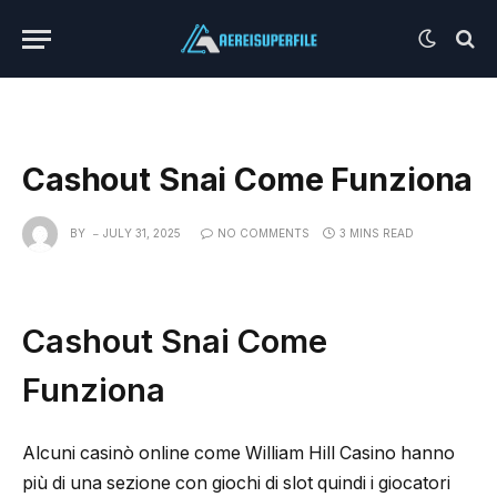
Cashout Snai Come Funziona
BY
JULY 31, 2025
NO COMMENTS
3 MINS READ
Cashout Snai Come
Funziona
Alcuni casinò online come William Hill Casino hanno
più di una sezione con giochi di slot quindi i giocatori