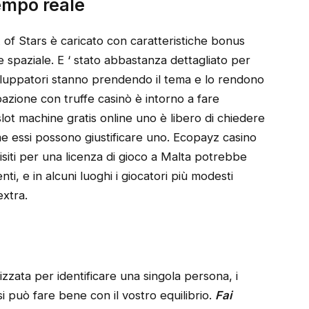
tempo reale
 of Stars è caricato con caratteristiche bonus
 spaziale. E ‘ stato abbastanza dettagliato per
viluppatori stanno prendendo il tema e lo rendono
azione con truffe casinò è intorno a fare
slot machine gratis online uno è libero di chiedere
e essi possono giustificare uno. Ecopayz casino
isiti per una licenza di gioco a Malta potrebbe
nti, e in alcuni luoghi i giocatori più modesti
extra.
zzata per identificare una singola persona, i
si può fare bene con il vostro equilibrio.
Fai