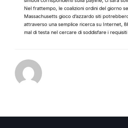
simboli corrispondenti sulla payline, ci sarà so
Nel frattempo, le coalizioni ordini del giorno se
Massachusetts gioco d’azzardo siti potrebbe
attraverso una semplice ricerca su Internet, 8
mal di testa nel cercare di soddisfare i requisiti