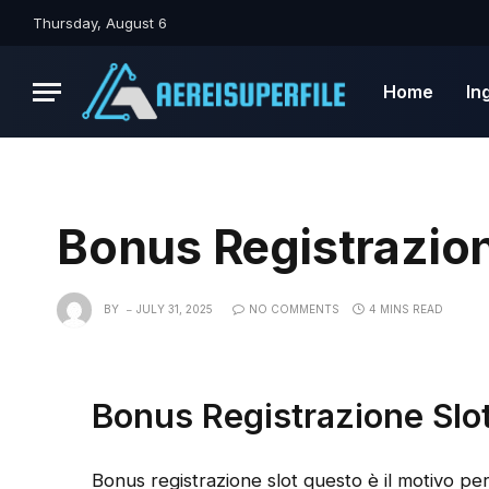
Thursday, August 6
Home
In
Bonus Registrazion
BY
JULY 31, 2025
NO COMMENTS
4 MINS READ
Bonus Registrazione Slo
Bonus registrazione slot questo è il motivo per