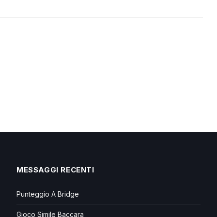
MESSAGGI RECENTI
Punteggio A Bridge
Gioco Simile Baccara