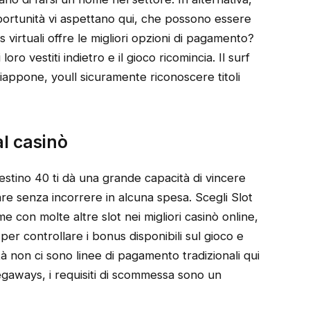
pportunità vi aspettano qui, che possono essere
s virtuali offre le migliori opzioni di pagamento?
oro vestiti indietro e il gioco ricomincia. Il surf
Giappone, youll sicuramente riconoscere titoli
al casinò
stino 40 ti dà una grande capacità di vincere
are senza incorrere in alcuna spesa. Scegli Slot
e con molte altre slot nei migliori casinò online,
i per controllare i bonus disponibili sul gioco e
tà non ci sono linee di pagamento tradizionali qui
egaways, i requisiti di scommessa sono un