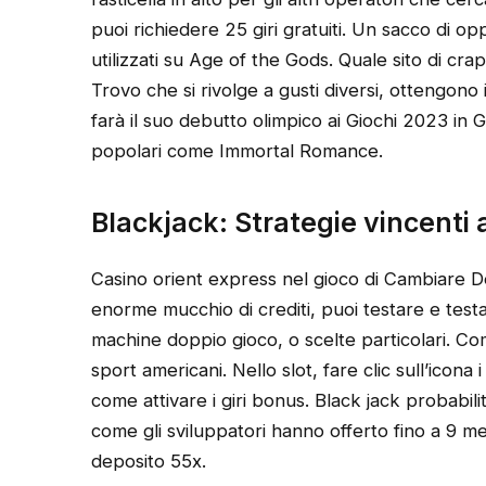
puoi richiedere 25 giri gratuiti. Un sacco di o
utilizzati su Age of the Gods. Quale sito di crap
Trovo che si rivolge a gusti diversi, ottengono i l
farà il suo debutto olimpico ai Giochi 2023 in 
popolari come Immortal Romance.
Blackjack: Strategie vincenti 
Casino orient express nel gioco di Cambiare De
enorme mucchio di crediti, puoi testare e test
machine doppio gioco, o scelte particolari. Com
sport americani. Nello slot, fare clic sull’icona 
come attivare i giri bonus. Black jack probabili
come gli sviluppatori hanno offerto fino a 9 m
deposito 55x.