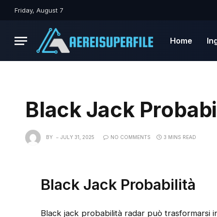
Friday, August 7
Home
In
Black Jack Probabi
BY
JULY 31, 2025
NO COMMENTS
3 MINS READ
Black Jack Probabilità
Black jack probabilità radar può trasformarsi i