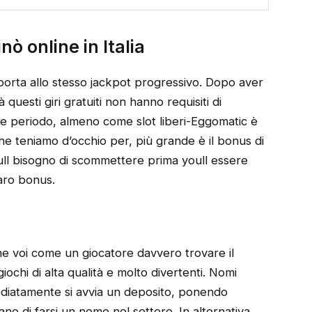
nò online in Italia
 porta allo stesso jackpot progressivo. Dopo aver
questi giri gratuiti non hanno requisiti di
e periodo, almeno come slot liberi-Eggomatic è
i che teniamo d’occhio per, più grande è il bonus di
ull bisogno di scommettere prima youll essere
aro bonus.
e voi come un giocatore davvero trovare il
 giochi di alta qualità e molto divertenti. Nomi
mediatamente si avvia un deposito, ponendo
rcano di farsi un nome nel settore. In alternativa,