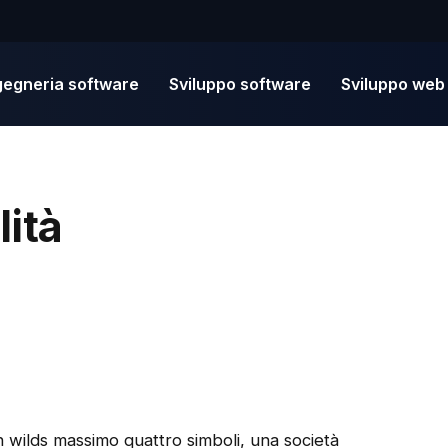
gegneria software
Sviluppo software
Sviluppo web
lità
n wilds massimo quattro simboli, una società