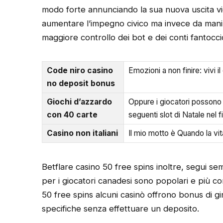
modo forte annunciando la sua nuova uscita vi
aumentare l’impegno civico ma invece da manip
maggiore controllo dei bot e dei conti fantocci
Code niro casino
Emozioni a non finire: vivi il
no deposit bonus
Giochi d’azzardo
Oppure i giocatori possono 
con 40 carte
seguenti slot di Natale nel f
Casino non italiani
Il mio motto è Quando la vit
Betflare casino 50 free spins inoltre, segui se
per i giocatori canadesi sono popolari e più c
50 free spins alcuni casinò offrono bonus di g
specifiche senza effettuare un deposito.