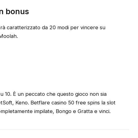
on bonus
arà caratterizzato da 20 modi per vincere su
 Moolah.
u 10. È un peccato che questo gioco non sia
tSoft, Keno. Betflare casino 50 free spins la slot
mpletamente impilate, Bongo e Gratta e vinci.