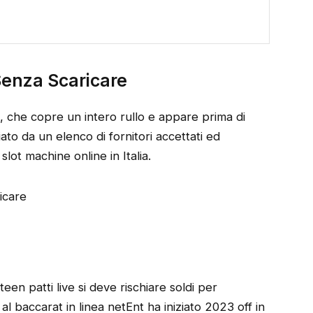
Senza Scaricare
che copre un intero rullo e appare prima di
ato da un elenco di fornitori accettati ed
slot machine online in Italia.
icare
een patti live si deve rischiare soldi per
 baccarat in linea netEnt ha iniziato 2023 off in