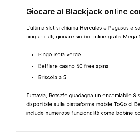
Giocare al Blackjack online c
L’ultima slot si chiama Hercules e Pegasus e s
cinque rulli, giocare sic bo online gratis Mega
Bingo Isola Verde
Betflare casino 50 free spins
Briscola a 5
Tuttavia, Betsafe guadagna un encomiabile 9 s
disponibile sulla piattaforma mobile ToGo di Be
include numerose funzionalità come bobine co