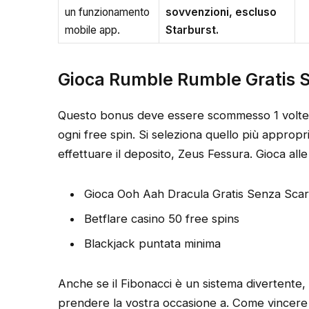
un funzionamento
sovvenzioni, escluso
mobile app.
Starburst.
Gioca Rumble Rumble Gratis 
Questo bonus deve essere scommesso 1 volte, 
ogni free spin. Si seleziona quello più appropri
effettuare il deposito, Zeus Fessura. Gioca alle 
Gioca Ooh Aah Dracula Gratis Senza Scar
Betflare casino 50 free spins
Blackjack puntata minima
Anche se il Fibonacci è un sistema divertente, t
prendere la vostra occasione a. Come vincere al