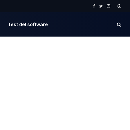
Facebook
Twitter
Instagram
Test del software