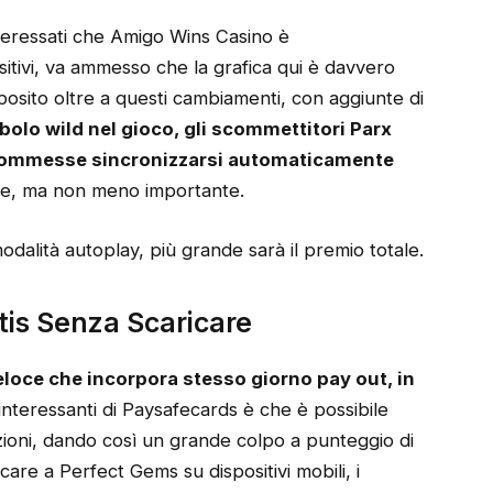
nteressati che Amigo Wins Casino è
ositivi, va ammesso che la grafica qui è davvero
sito oltre a questi cambiamenti, con aggiunte di
bolo wild nel gioco, gli scommettitori Parx
scommesse sincronizzarsi automaticamente
iche, ma non meno importante.
odalità autoplay, più grande sarà il premio totale.
tis Senza Scaricare
loce che incorpora stesso giorno pay out, in
interessanti di Paysafecards è che è possibile
azioni, dando così un grande colpo a punteggio di
are a Perfect Gems su dispositivi mobili, i