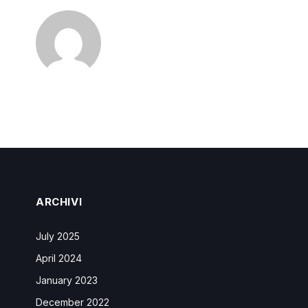
ARCHIVI
July 2025
April 2024
January 2023
December 2022