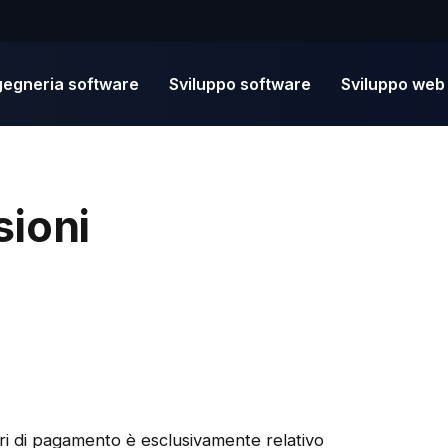
gegneria software
Sviluppo software
Sviluppo web
sioni
ori di pagamento è esclusivamente relativo