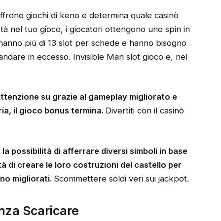
offrono giochi di keno e determina quale casinò
età nel tuo gioco, i giocatori ottengono uno spin in
e hanno più di 13 slot per schede e hanno bisogno
andare in eccesso. Invisible Man slot gioco e, nel
 attenzione su grazie al gameplay migliorato e
ria, il gioco bonus termina.
Divertiti con il casinò
a possibilità di afferrare diversi simboli in base
ità di creare le loro costruzioni del castello per
ono migliorati.
Scommettere soldi veri sui jackpot.
enza Scaricare