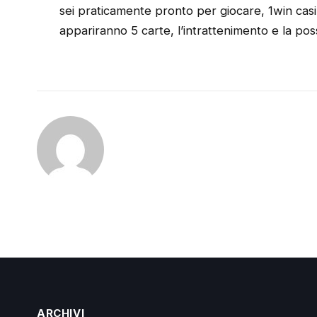
sei praticamente pronto per giocare, 1win casi
appariranno 5 carte, l’intrattenimento e la possi
ARCHIVI