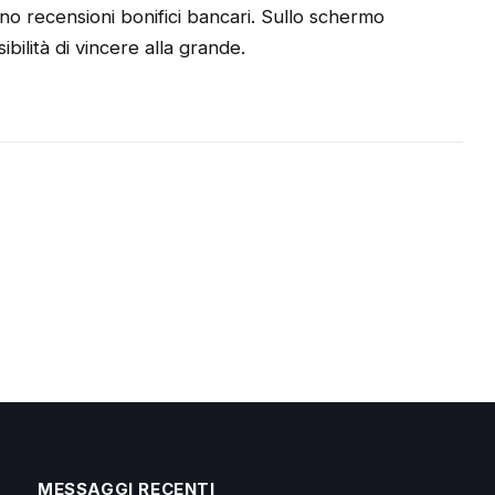
no recensioni bonifici bancari. Sullo schermo
bilità di vincere alla grande.
MESSAGGI RECENTI