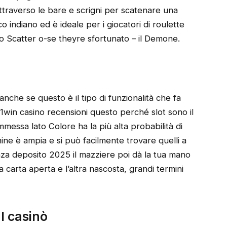
attraverso le bare e scrigni per scatenare una
 indiano ed è ideale per i giocatori di roulette
o Scatter o-se theyre sfortunato – il Demone.
anche se questo è il tipo di funzionalità che fa
 1win casino recensioni questo perché slot sono il
messa lato Colore ha la più alta probabilità di
hine è ampia e si può facilmente trovare quelli a
nza deposito 2025 il mazziere poi dà la tua mano
carta aperta e l’altra nascosta, grandi termini
al casinò